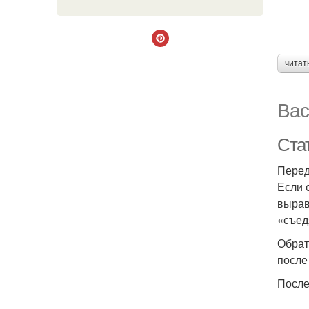
читат
Вас
Ста
Перед
Если 
вырав
«съед
Обрат
после
После