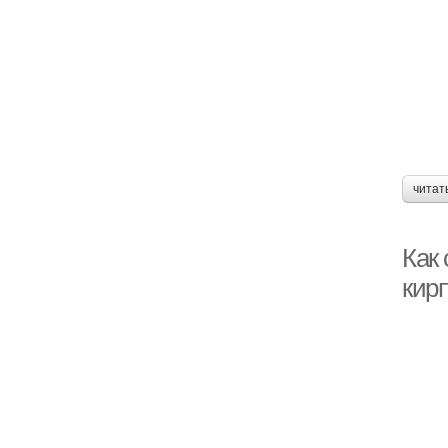
читат
Как
кир