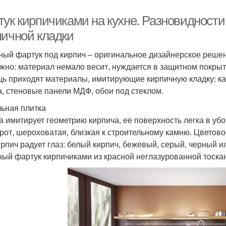
тук кирпичиками на кухне. Разновидност
пичной кладки
ный фартук под кирпич – оригинальное дизайнерское решени
жно: материал немало весит, нуждается в защитном покрытии
ь приходят материалы, имитирующие кирпичную кладку: ка
а, стеновые панели МДФ, обои под стеклом.
ьная плитка
а имитирует геометрию кирпича, ее поверхность легка в убо
рот, шероховатая, близкая к строительному камню. Цветов
ирпич радует глаз: белый кирпич, бежевый, серый, черный и
ный фартук кирпичиками из красной неглазурованной тоскан