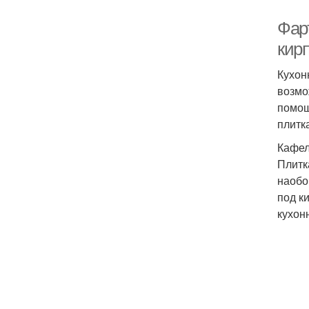
Фар
кир
Кухон
возмо
помощ
плитк
Кафел
Плитк
наобо
под к
кухон