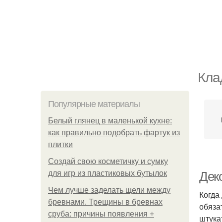
Кла
Популярные материалы
Белый глянец в маленькой кухне:
как правильно подобрать фартук из
плитки
Создай свою косметичку и сумку
для игр из пластиковых бутылок
Дек
Чем лучше заделать щели между
Когда
бревнами. Трещины в бревнах
обяза
сруба: причины появления +
штука