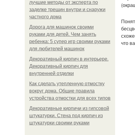
лучшие методы от эксперта по
(окра
заделке трещин внутри и снаружи
частного дома
Понят
Дорога для машинок своими
бесцв
руками для детей. Чем занять
схоже
ребенка: 5 супер игр своими руками
что в
для любителей машинок
Декоративный кирпич в интерьере.
Декоративный кирпич для
внутренней отделки
Как сделать утепленную отмостку
вокруг дома. Общие правила
устройства отмостки для всех типов
Декоративные кирпичи из гипсовой
штукатурки. Стена под кирпич из
штукатурки своими руками