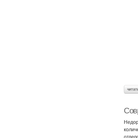
читат
Сов
Недор
колич
отдел