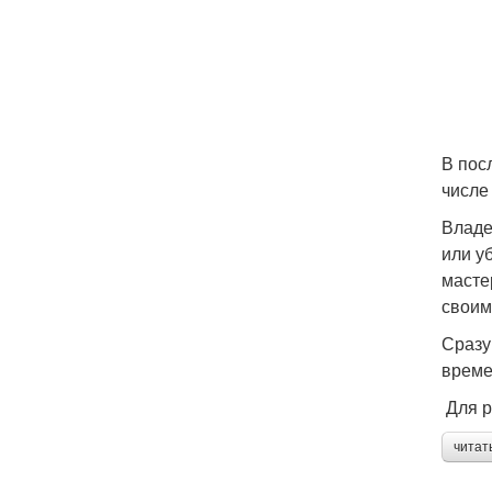
В пос
числе
Владе
или у
масте
своим
Сразу
време
Для р
читат