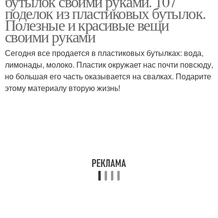
бутылок своими руками. 107
поделок из пластиковых бутылок.
Полезные и красивые вещи
своими руками
Поделки для детского
Полезные поделки
сада
Сегодня все продается в пластиковых бутылках: вода,
лимонады, молоко. Пластик окружает нас почти повсюду,
но большая его часть оказывается на свалках. Подарите
этому материалу вторую жизнь!
Простые поделки
Поделки из коробок
Оригинальные поделки
Поделки для мамы
Матерь для детского
Объемная поделка
сада