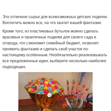
Это отличное сырье для всевозможных детских поделок.
Поделка ко дню
Поделки ко дню
Воплотить можно все, на что хватит вашей фантазии.
Кроме того, из пластиковых бутылок можно сделать
красивые и практичные поделки для своего сада и
Поделки из подручных
огорода, что сэкономит семейный бюджет, позволит
Поделки для детей
средств
проявить фантазию и сделать свой участок по-
настоящему особенным. Необязательно реализовывать
все предложенные идеи, выберите несколько наиболее
подходящих.
Поделки из бумаги