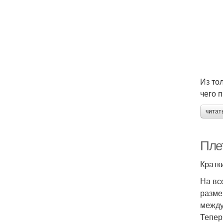
Из то
чего 
читат
Плет
Кратк
На вс
разме
между
Тепер