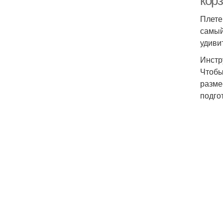
кор
Плете
самый
удиви
Инстр
Чтобы
разме
подго