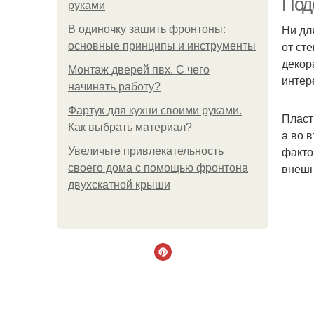
Под
руками
Ни дл
В одиночку зашить фронтоны:
от ст
основные принципы и инструменты
декор
Монтаж дверей пвх. С чего
интер
начинать работу?
Фартук для кухни своими руками.
Пласт
Как выбрать материал?
а во 
факто
Увеличьте привлекательность
внешн
своего дома с помощью фронтона
двухскатной крыши