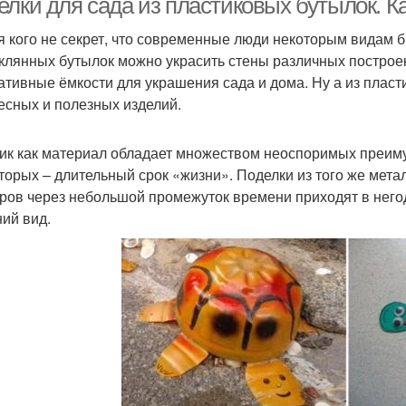
елки для сада из пластиковых бутылок. К
я кого не секрет, что современные люди некоторым видам 
еклянных бутылок можно украсить стены различных построе
ативные ёмкости для украшения сада и дома. Ну а из пласт
есных и полезных изделий.
ик как материал обладает множеством неоспоримых преимущ
вторых – длительный срок «жизни». Поделки из того же мет
ров через небольшой промежуток времени приходят в негод
ий вид.