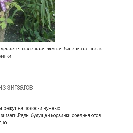
адевается маленькая желтая бисеринка, после
чинки.
з зигзагов
ы режут на полоски нужных
зигзаги.Ряды будущей корзинки соединяются
дно.