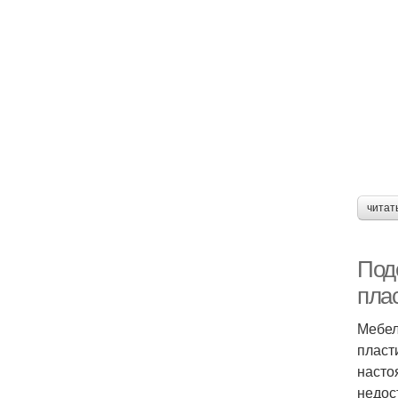
читат
Под
пла
Мебел
пласт
насто
недос