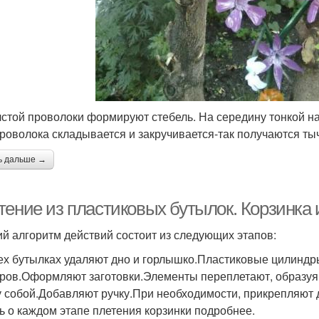
лстой проволоки формируют стебель. На середину тонкой н
проволока складывается и закручивается-так получаются ты
ь дальше →
ение из пластиковых бутылок. Корзинка и
ий алгоритм действий состоит из следующих этапов:
ех бутылках удаляют дно и горлышко.Пластиковые цилиндр
ров.Оформляют заготовки.Элементы переплетают, образуя 
 собой.Добавляют ручку.При необходимости, прикрепляют 
ь о каждом этапе плетения корзинки подробнее.