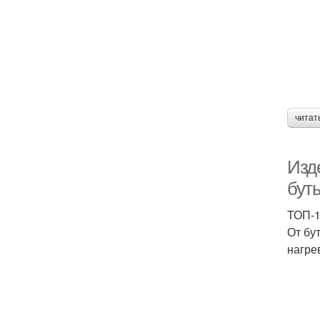
читат
Изд
бут
ТОП-1
От бу
нагре