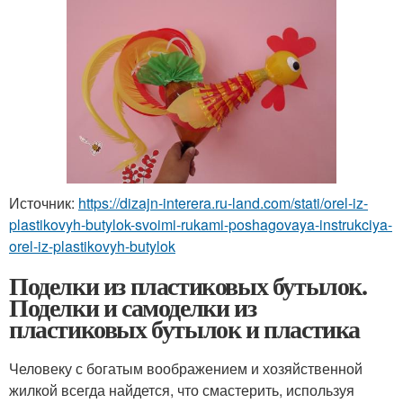
Источник:
https://dizajn-interera.ru-land.com/stati/orel-iz-
plastikovyh-butylok-svoimi-rukami-poshagovaya-instrukciya-
orel-iz-plastikovyh-butylok
Поделки из пластиковых бутылок.
Поделки и самоделки из
пластиковых бутылок и пластика
Человеку с богатым воображением и хозяйственной
жилкой всегда найдется, что смастерить, используя