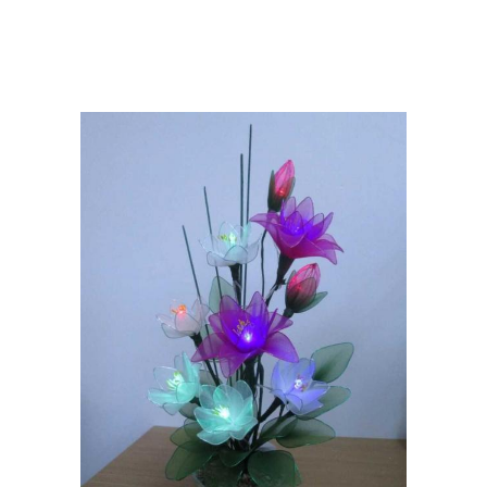
Лилии из пластиковых
Бутылки для дизайна
бутылок
Петух из пластиковых
Петушок из
бутылок
пластиковых бутылок
Поделки из
Самоделки из
пластиковых бутылок
пластиковых бутылок
Попугай из
Кеша из пластиковых
пластиковых бутылок
бутылок