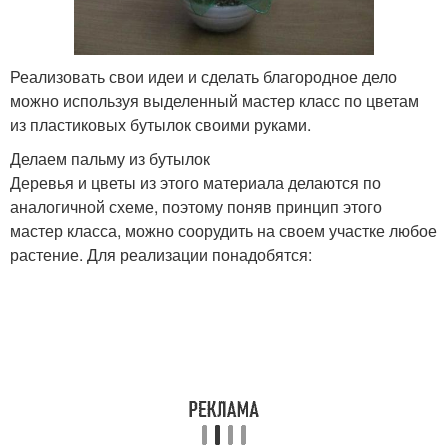
Пальма из пластиковых
Голубь из пластиковых
бутылок
бутылок
Реализовать свои идеи и сделать благородное дело
можно используя выделенный мастер класс по цветам
из пластиковых бутылок своими руками.
Метла из пластиковых
Делаем пальму из бутылок
бутылок
Деревья и цветы из этого материала делаются по
аналогичной схеме, поэтому поняв принцип этого
мастер класса, можно соорудить на своем участке любое
растение. Для реализации понадобятся: