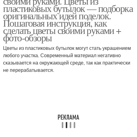
своими руками. Цветы из
пластиковых бутылок — подборка
оригинальных идей поделок.
Пошаговая инструкция, как
Клумба из пластиковых
сделать цветы своими руками +
Клумба из бутылок
бутылок
фото-обзоры
Цветы из пластиковых бутылок могут стать украшением
любого участка. Современный материал негативно
Ромашки из
Цвета из бутылок
сказывается на окружающей среде, так как практически
пластиковых бутылок
не перерабатывается.
Кливия из пластиковых
Бутылки на стадии
бутылок
Ромашка из
Бутылки для улицы
пластиковой бутылки