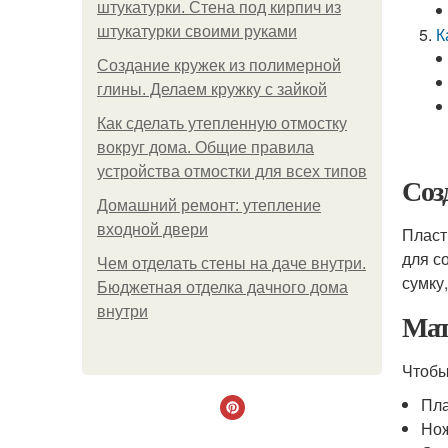
штукатурки. Стена под кирпич из
штукатурки своими руками
К
Создание кружек из полимерной
глины. Делаем кружку с зайкой
Как сделать утепленную отмостку
вокруг дома. Общие правила
устройства отмостки для всех типов
Соз
Домашний ремонт: утепление
входной двери
Пласт
для с
Чем отделать стены на даче внутри.
сумку
Бюджетная отделка дачного дома
внутри
Мат
Чтобы
Пла
Но