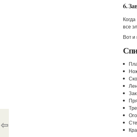
6. З
Когда
все э
Вот и
Спи
Пла
Но
Ск
Лен
Зак
Пря
Тре
Ого
⇦
Ст
Кра