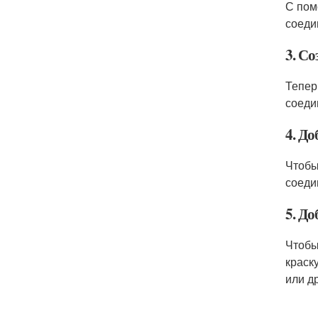
С пом
соеди
3. Со
Тепер
соеди
4. До
Чтобы
соеди
5. Д
Чтобы
краск
или д