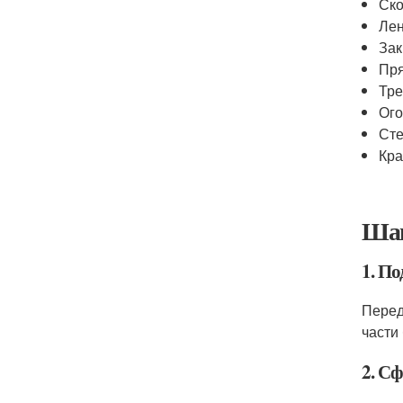
Ск
Лен
Зак
Пря
Тре
Ого
Ст
Кра
Шаг
1. П
Перед
части
2. С