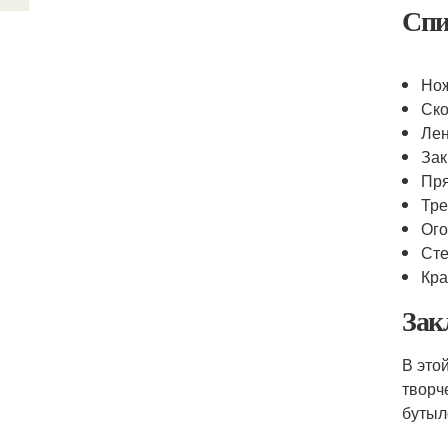
Спи
Но
Ск
Лен
Зак
Пря
Тре
Ого
Ст
Кра
Зак
В это
творч
бутыл