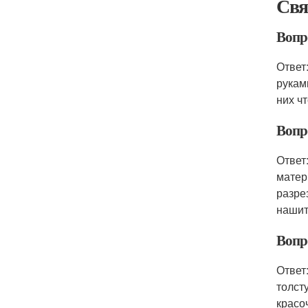
Свя
Вопр
Ответ
рукам
них ч
Вопр
Ответ
матер
разре
нашит
Вопр
Ответ
толст
красо