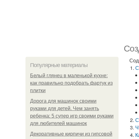
Соз
Сод
Популярные материалы
С
Белый глянец в маленькой кухне:
как правильно подобрать фартук из
плитки
Дорога для машинок своими
руками для детей. Чем занять
ребенка: 5 супер игр своими руками
С
для любителей машинок
Ч
Декоративные кирпичи из гипсовой
К