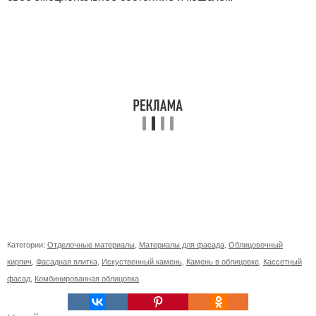
Категории:
Отделочные материалы
,
Материалы для фасада
,
Облицовочный
кирпич
,
Фасадная плитка
,
Искуственный камень
,
Камень в облицовке
,
Кассетный
фасад
,
Комбинированная облицовка