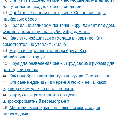
для утепления входной железной двери
41.
Пробковые панели в интерьере. Основные виды
пробковых обоев
42.
Правильно заливаем ленточный фундамент под дом.
Факторы, влияющие на глубину фундамента
43.
Как легко избавиться от холода в квартире. Как
самостоятельно утеплить жилье
44.
Надо ли закрашивать торцы бруса. Как
обрабатывают торцы
45.
Пруд для разведения рыбы. Пруд своими руками для
разведения рыбы
46.
Как подобрать цвет фартука на кухню. Светлые тона
47.
Описание единицы измерения люкс и ее.. В каких
единицах измеряется освещенность
48.
Фартук из керамогранита на кухне.
Широкоформатный керамогранит
49.
Металлическое крыльцо: плюсы и минусы для
вашего дома