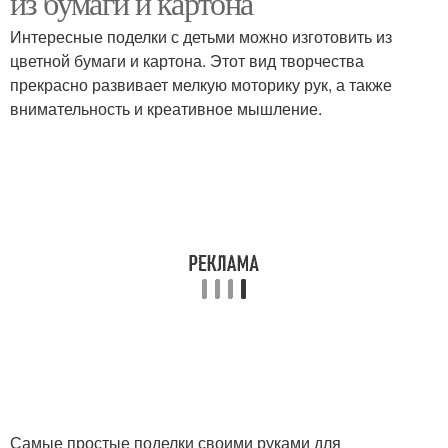
из бумаги и картона
Интересные поделки с детьми можно изготовить из
цветной бумаги и картона. Этот вид творчества
прекрасно развивает мелкую моторику рук, а также
Поделки с детьми
Ежики из бумаги
внимательность и креативное мышление.
Цветные поделки
Интересные поделки
Поделки из природных
Материалы для
материалов
поделок
Идеи для детских
Руки из бумаги
поделок
Самые простые поделки своими руками для