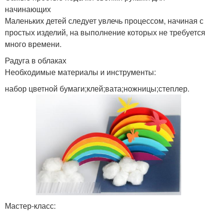
начинающих
Маленьких детей следует увлечь процессом, начиная с
Аппликация из цветной
простых изделий, на выполнение которых не требуется
Поделка из бумаги
бумаги
много времени.
Радуга в облаках
Необходимые материалы и инструменты:
Поделка из природного
набор цветной бумаги;клей;вата;ножницы;степлер.
Поделка ко дню
материала
Осенняя поделка
Поделка из овощей
Поделки из подручных
Детские поделки
средств
Мастер-класс: