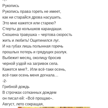
Рукопись
Рукопись права гореть не имеет,
как ни старайся дрова насушить.
Это мне кажется или старею?
Стерты до колышков карандаши.
Скошена травушка – чертова скорость
жить и любить! Ощетинился луг.
И на губах лишь полынная горечь
прошлых потерь и грядущих разлук.
Выбежит месяц, околицу бросив
черной уздой на загривок села.
Кажется мне?.. Или всё-таки осень,
всё-таки осень меня догнала…
-2-
Грибной дождь
В строчках сотканных дождем
он писал ей: «Всё прощаю».
Август, лето сокращая,