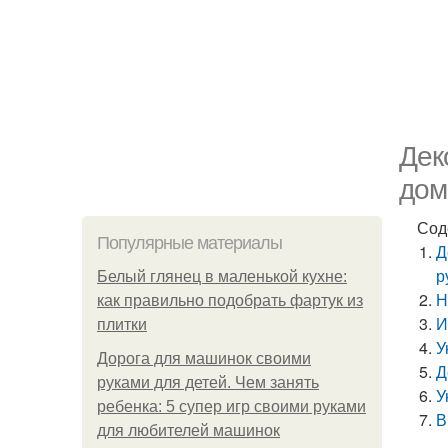
Дек
дом
Сод
Популярные материалы
Д
р
Белый глянец в маленькой кухне:
Н
как правильно подобрать фартук из
И
плитки
У
Дорога для машинок своими
Д
руками для детей. Чем занять
У
ребенка: 5 супер игр своими руками
В
для любителей машинок