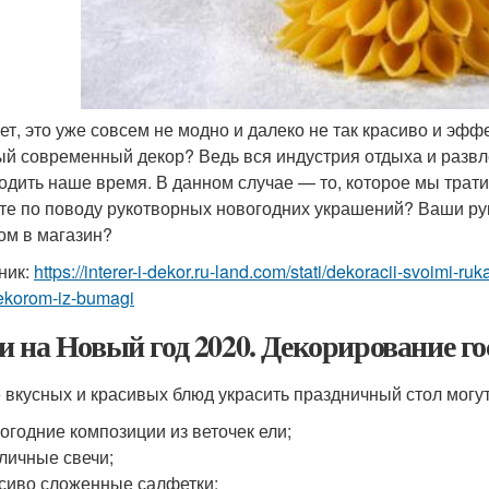
ет, это уже совсем не модно и далеко не так красиво и эффе
ый современный декор? Ведь вся индустрия отдыха и развле
одить наше время. В данном случае — то, которое мы трати
те по поводу рукотворных новогодних украшений? Ваши рук
ом в магазин?
ник:
https://interer-i-dekor.ru-land.com/stati/dekoracii-svoimi-
ekorom-iz-bumagi
и на Новый год 2020. Декорирование го
 вкусных и красивых блюд украсить праздничный стол могут
огодние композиции из веточек ели;
личные свечи;
сиво сложенные салфетки;