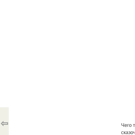
⇦
Чего 
сказо