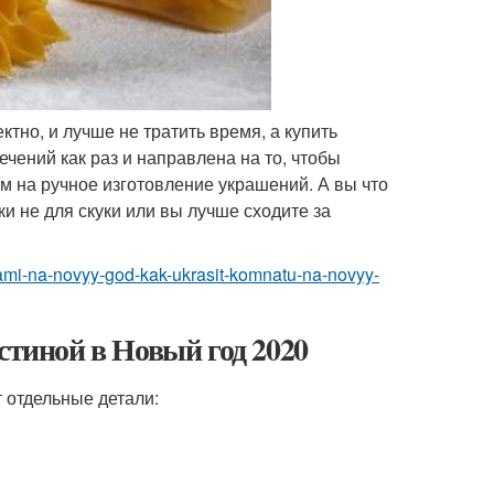
ктно, и лучше не тратить время, а купить
чений как раз и направлена на то, чтобы
м на ручное изготовление украшений. А вы что
и не для скуки или вы лучше сходите за
rukami-na-novyy-god-kak-ukrasit-komnatu-na-novyy-
стиной в Новый год 2020
 отдельные детали: