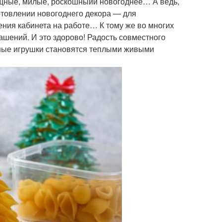
ящные, милые, роскошныйи новогоднее… А ведь,
готовлении новогоднего декора — для
ения кабинета на работе… К тому же во многих
ашений. И это здорово! Радость совместного
орные игрушки становятся теплыми живыми