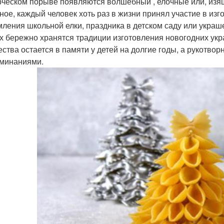
рческом порыве появляются волшебный , елочные или, из
ное, каждый человек хоть раз в жизни принял участие в из
ления школьной елки, праздника в детском саду или украш
х бережно хранятся традиции изготовления новогодних укр
ества остается в памяти у детей на долгие годы, а рукотв
минаниями.