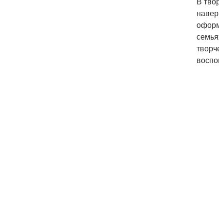
В тво
навер
оформ
семья
творч
воспо