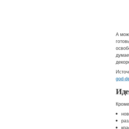
А мож
готов
освоб
думае
декор
Источ
god-d
Иде
Кроме
нов
раз
кра