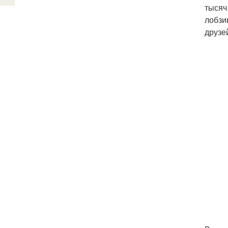
тысяч
лобзи
друзе