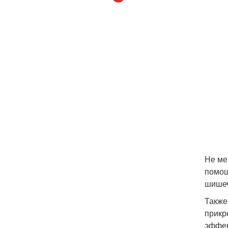
Не ме
помощ
шишеч
Также
прикр
эффек