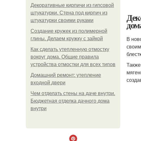
Декоративные кирпичи из гипсовой
штукатурки. Стена под кирпич из
Дек
штукатурки своими руками
дом
Создание кружек из полимерной
В нов
глины. Делаем кружку с зайкой
своим
Как сделать утепленную отмостку
блест
вокруг дома. Общие правила
Также
устройства отмостки для всех типов
мяген
Домашний ремонт: утепление
созда
входной двери
Чем отделать стены на даче внутри.
Бюджетная отделка дачного дома
внутри