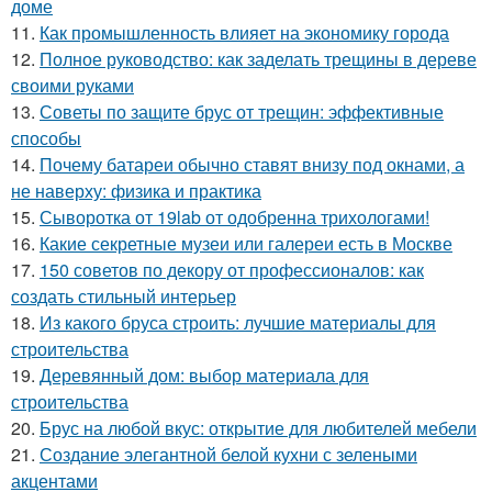
доме
11.
Как промышленность влияет на экономику города
12.
Полное руководство: как заделать трещины в дереве
своими руками
13.
Советы по защите брус от трещин: эффективные
способы
14.
Почему батареи обычно ставят внизу под окнами, а
не наверху: физика и практика
15.
Сыворотка от 19lab от одобренна трихологами!
16.
Какие секретные музеи или галереи есть в Москве
17.
150 советов по декору от профессионалов: как
создать стильный интерьер
18.
Из какого бруса строить: лучшие материалы для
строительства
19.
Деревянный дом: выбор материала для
строительства
20.
Брус на любой вкус: открытие для любителей мебели
21.
Создание элегантной белой кухни с зелеными
акцентами