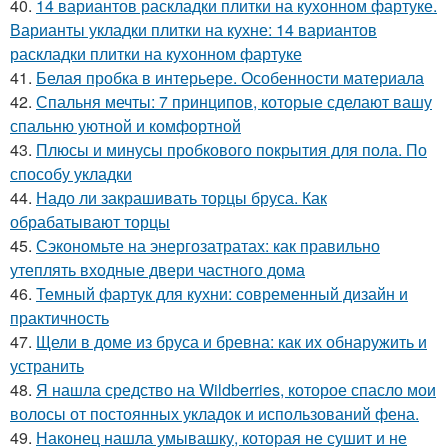
40.
14 вариантов раскладки плитки на кухонном фартуке.
Варианты укладки плитки на кухне: 14 вариантов
раскладки плитки на кухонном фартуке
41.
Белая пробка в интерьере. Особенности материала
42.
Спальня мечты: 7 принципов, которые сделают вашу
спальню уютной и комфортной
43.
Плюсы и минусы пробкового покрытия для пола. По
способу укладки
44.
Надо ли закрашивать торцы бруса. Как
обрабатывают торцы
45.
Сэкономьте на энергозатратах: как правильно
утеплять входные двери частного дома
46.
Темный фартук для кухни: современный дизайн и
практичность
47.
Щели в доме из бруса и бревна: как их обнаружить и
устранить
48.
Я нашла средство на Wildberries, которое спасло мои
волосы от постоянных укладок и использований фена.
49.
Наконец нашла умывашку, которая не сушит и не