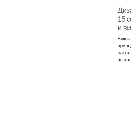
Диза
15 с
и ви
Буква
принц
распл
выпол