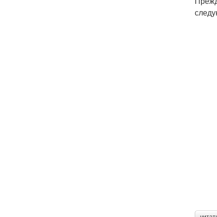
Прежд
следу