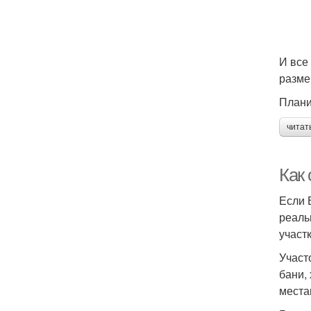
И все
разме
Плани
читат
Как 
Если 
реаль
участк
Участ
бани,
места