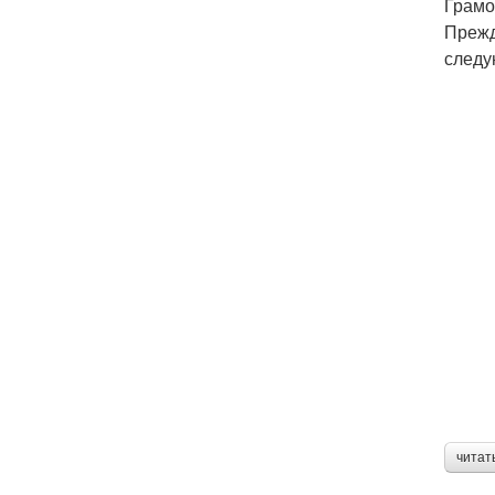
Грамо
Прежд
следу
читат