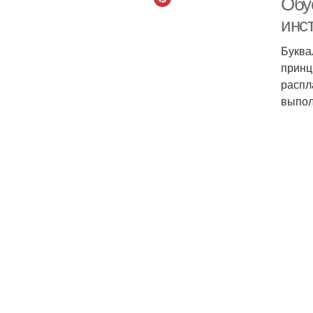
Обус
инст
Буква
принц
распл
выпол