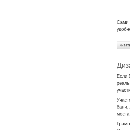
Сами 
удобн
читат
Диза
Если 
реаль
участк
Участ
бани,
места
Грамо