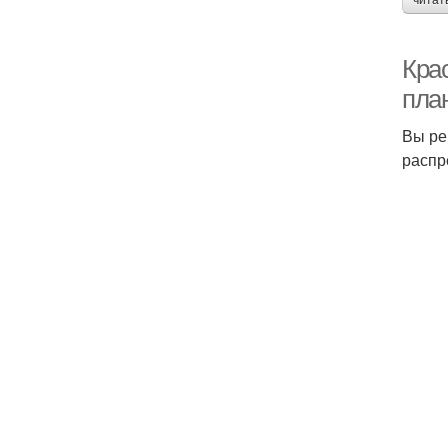
читат
Кра
пла
Вы ре
распр