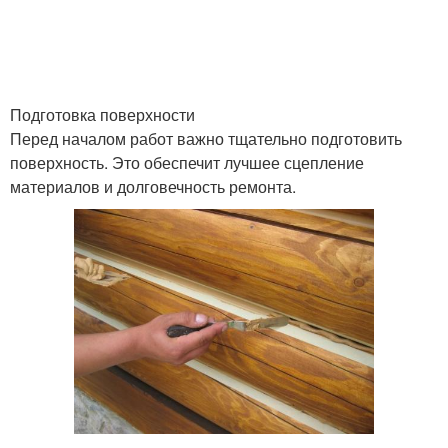
Трещины в деревянных
Трещины в деревянных
стенах
домах
Подготовка поверхности
Перед началом работ важно тщательно подготовить
поверхность. Это обеспечит лучшее сцепление
Неисправленные
Трещины в дереве
материалов и долговечность ремонта.
трещины
Трещины на деревьях
Небольшие трещины
Древесины перед
Глубокие трещины
устранением