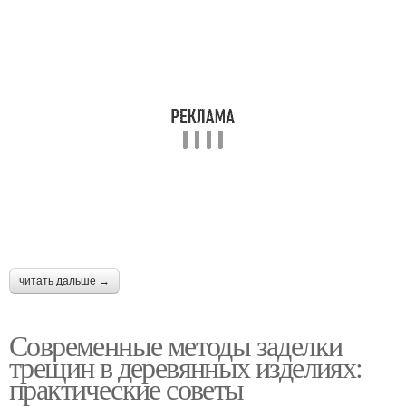
Герметик на трещину
Герметик для трещин
Герметики для
Герметик с древесины
древесины
Трещина в древесине
Трещины в брусе
читать дальше →
Современные методы заделки
Шпатлевка для
Большие трещины
трещин в деревянных изделиях:
древесины
практические советы