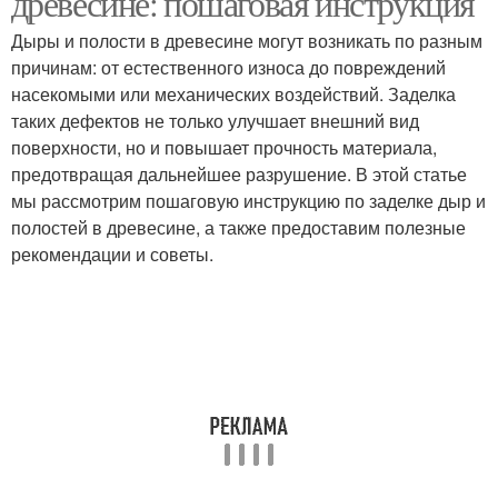
древесине: пошаговая инструкция
Дыры и полости в древесине могут возникать по разным
причинам: от естественного износа до повреждений
насекомыми или механических воздействий. Заделка
Трещины в брёвнах
Трещины в срубе
таких дефектов не только улучшает внешний вид
поверхности, но и повышает прочность материала,
предотвращая дальнейшее разрушение. В этой статье
мы рассмотрим пошаговую инструкцию по заделке дыр и
Древесины перед
Трещины в бревне
полостей в древесине, а также предоставим полезные
заполнением
рекомендации и советы.
Трещины в разных
Герметик для
видах
древесины
Трещины в деревянном
Трещина в деревянной
доме
стене