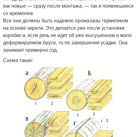
как новые — сразу после монтажа, — так и появившиеся
со временем.
Все они должны быть надежно промазаны герметиком
Герметики для швов
Трещины в брёвнах
на основе акрила. Это делается уже после установки
коробки и, если речь не идет об уже высушенном и мало
деформируемом брусе, то по завершении усадки. Она
занимает примерно год.
Шпаклевок для трещин
Готовые герметики
Схема такая:
Большие трещины
Акриловый герметик
Трещины в бревне
Продольные трещины