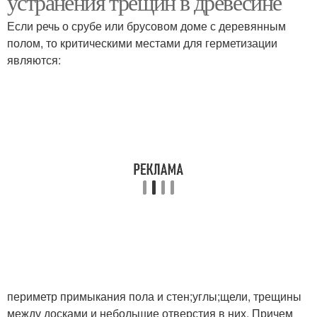
устранения трещин в древесине
Если речь о срубе или брусовом доме с деревянным
полом, то критическими местами для герметизации
являются:
Трещины в брусе
Трещины в дереве
Герметик для щелей
Герметики для заделки
Герметик для дерева
Трещины в бетоне
Герметик для заделки
Трещины в стене
периметр примыкания пола и стен;углы;щели, трещины
между досками и небольшие отверстия в них. Причем