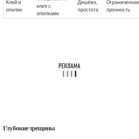
Клей и
Дешёво,
Ограниченна
клея с
опилки
простота
прочность
опилками
Глубокие трещины