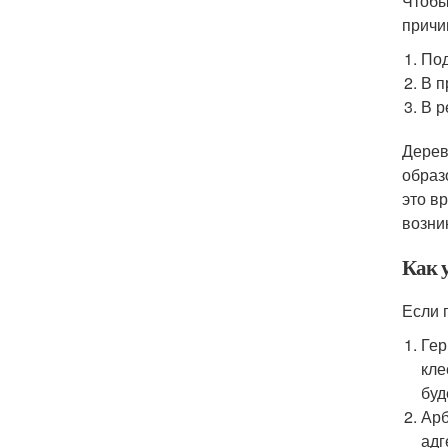
Чтобы
причи
Под
В п
В р
Дерев
образ
это в
возни
Как 
Если 
Гер
кле
буд
Арб
адг