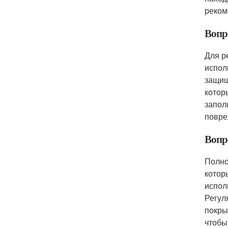
реком
Вопр
Для р
испол
защищ
котор
запол
повре
Вопр
Полно
котор
испол
Регул
покры
чтобы