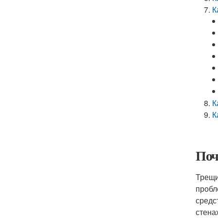
К
К
К
Поч
Трещи
пробл
средс
стена