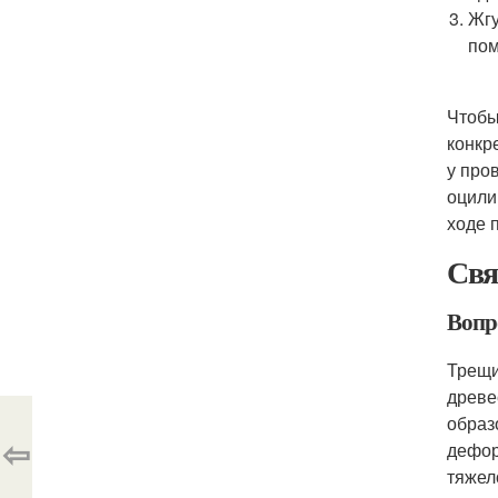
Жгу
по
Чтобы
конкр
у про
оцили
ходе 
Свя
Вопр
Трещи
древе
образ
⇦
дефор
тяжел