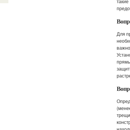
такие
предо
Вопр
Для п
необх
важно
Устан
прямы
защит
растр
Вопр
Опред
(мене
трещи
конст
находи