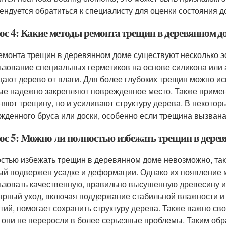
ендуется обратиться к специалисту для оценки состояния д
ос 4: Какие методы ремонта трещин в деревянном 
емонта трещин в деревянном доме существуют несколько э
ьзование специальных герметиков на основе силикона или 
ают дерево от влаги. Для более глубоких трещин можно и
ые надежно закрепляют поврежденное место. Также примен
няют трещину, но и усиливают структуру дерева. В некотор
жденного бруса или доски, особенно если трещина вызван
ос 5: Можно ли полностью избежать трещин в дере
стью избежать трещин в деревянном доме невозможно, так
ый подвержен усадке и деформации. Однако их появление 
ьзовать качественную, правильно высушенную древесину и
ярный уход, включая поддержание стабильной влажности и
тий, помогает сохранить структуру дерева. Также важно с
 они не переросли в более серьезные проблемы. Таким обр