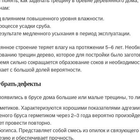
 понять, как заделать трещину в бревне деревянного дома,
нам:
 влиянием повышенного уровня влажности.
роцессе усадки сруба.
езультате медленного усыхания в период эксплуатации.
янное строение теряет влагу на протяжении 5–6 лет. Необ
ованию трещин дерево, которое для постройки было заготов
ремя сильно сокращается образование соков и необходимос
кает с большой долей вероятности.
убрать дефекты
появились в брусе дома большие или малые трещины, то л
метиков. Характеризуются хорошими показателями адгезии
еного бруса герметиком через 2–3 года вероятно произойд
ет провести повторно.
огипса. Представляет собой смесь из опилок и связующег
езию и обеспечивает прочность.