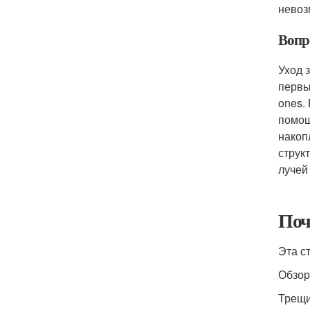
невоз
Вопр
Уход 
первы
ones.
помощ
накоп
струк
лучей
Поч
Эта с
Обзор
Трещи