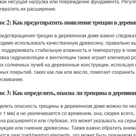
 как несущая нагрузка или повреждение фундамента. Регу
твратить их расширение.
ос 2: Как предотвратить появление трещин в дерев
редотвращения трещин в деревянном доме важно следоват
одимо использовать качественную древесину, правильно в
 поддерживать стабильную влажность и температуру в поме
овка гидроизоляции и вентиляции также играет ключевую рол
х солнечных лучей на деревянные конструкции, используя
ных покрытий, таких как лак или масло, помогает сохранить
ескивание.
ос 3: Как определить, опасна ли трещина в деревян
елить опасность трещины в деревянном доме можно по не
е 1 мм) и не увеличивается со временем, она, скорее всего
на расширяется или глубокая, это может указывать на сер
рукции или гниение древесины. Также важно обратить вни
тся near load-bearing elements, это может быть признаком s