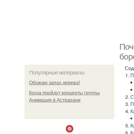
Поч
бор
Сод
Популярные материалы
П
Обожaю зaпах деpева!
Когда пройдут концерты группы
С
Анимация в Астрахани
П
К
К
К