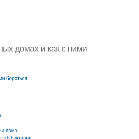
ых домах и как с ними
ми бороться
н
ии дома
ее эффективны