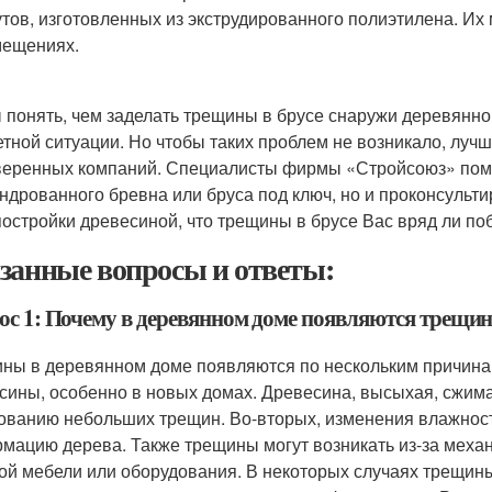
тов, изготовленных из экструдированного полиэтилена. Их
мещениях.
 понять, чем заделать трещины в брусе снаружи деревянно
етной ситуации. Но чтобы таких проблем не возникало, луч
веренных компаний. Специалисты фирмы «Стройсоюз» помогу
ндрованного бревна или бруса под ключ, но и проконсульт
постройки древесиной, что трещины в брусе Вас вряд ли по
занные вопросы и ответы:
ос 1: Почему в деревянном доме появляются трещи
ны в деревянном доме появляются по нескольким причинам
сины, особенно в новых домах. Древесина, высыхая, сжимае
ованию небольших трещин. Во-вторых, изменения влажност
мацию дерева. Также трещины могут возникать из-за механ
ой мебели или оборудования. В некоторых случаях трещин