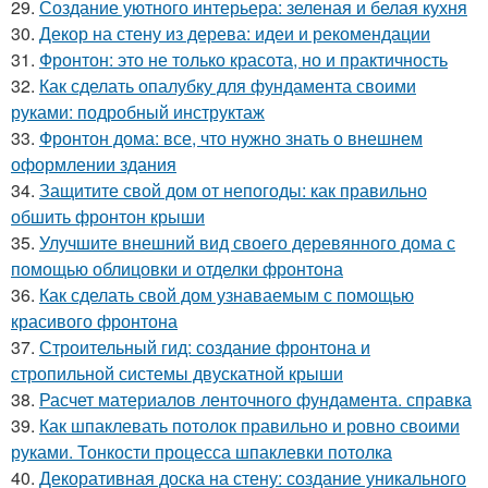
29.
Создание уютного интерьера: зеленая и белая кухня
30.
Декор на стену из дерева: идеи и рекомендации
31.
Фронтон: это не только красота, но и практичность
32.
Как сделать опалубку для фундамента своими
руками: подробный инструктаж
33.
Фронтон дома: все, что нужно знать о внешнем
оформлении здания
34.
Защитите свой дом от непогоды: как правильно
обшить фронтон крыши
35.
Улучшите внешний вид своего деревянного дома с
помощью облицовки и отделки фронтона
36.
Как сделать свой дом узнаваемым с помощью
красивого фронтона
37.
Строительный гид: создание фронтона и
стропильной системы двускатной крыши
38.
Расчет материалов ленточного фундамента. справка
39.
Как шпаклевать потолок правильно и ровно своими
руками. Тонкости процесса шпаклевки потолка
40.
Декоративная доска на стену: создание уникального