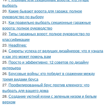
выбрать
20.
Какие бывают ворота для гаража: полное
руководство по выбору
21.
Как правильно выбрать секционные гаражные
ворота: полное руководство
22.
Типы гаражных ворот: полное руководство по
классификации
23.
Headlines:
24.
Секреты успеха от ведущих дизайнеров: что я узнала
и как это может помочь вам
25.
Просто и эффективно: 12 советов по дизайну
интерьера
26.
Брусовые войны: кто победит в сражении между
тремя видами бруса
27.
Профилированный брус против клееного: что
выбрать для вашего дома
28.
Создание уютной кухни с зеленым низом и белым
верхом