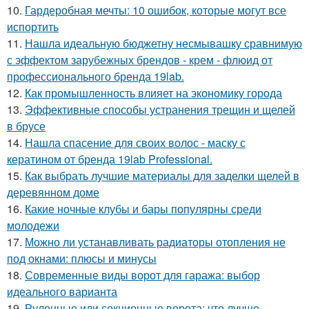
10.
Гардеробная мечты: 10 ошибок, которые могут все
испортить
11.
Нашла идеальную бюджетну несмывашку сравнимую
с эффектом зарубежных брендов - крем - флюид от
профессионального бренда 19lab.
12.
Как промышленность влияет на экономику города
13.
Эффективные способы устранения трещин и щелей
в брусе
14.
Нашла спасение для своих волос - маску с
кератином от бренда 19lab Professional.
15.
Как выбрать лучшие материалы для заделки щелей в
деревянном доме
16.
Какие ночные клубы и бары популярны среди
молодежи
17.
Можно ли устанавливать радиаторы отопления не
под окнами: плюсы и минусы
18.
Современные виды ворот для гаража: выбор
идеального варианта
19.
Рулонные или секционные ворота: что лучше