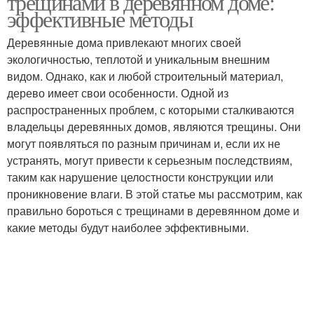
трещинами в деревянном доме:
эффективные методы
Деревянные дома привлекают многих своей
экологичностью, теплотой и уникальным внешним
Трещины в дереве
Трещины в брёвнах
видом. Однако, как и любой строительный материал,
дерево имеет свои особенности. Одной из
распространенных проблем, с которыми сталкиваются
владельцы деревянных домов, являются трещины. Они
Дупла на плодовых
Дерева к зиме
могут появляться по разным причинам и, если их не
деревьях
устранять, могут привести к серьезным последствиям,
таким как нарушение целостности конструкции или
проникновение влаги. В этой статье мы рассмотрим, как
правильно бороться с трещинами в деревянном доме и
Плодовые дерева
Замазка для деревьев
какие методы будут наиболее эффективными.
Дерева перед замазкой
Замазки для деревьев