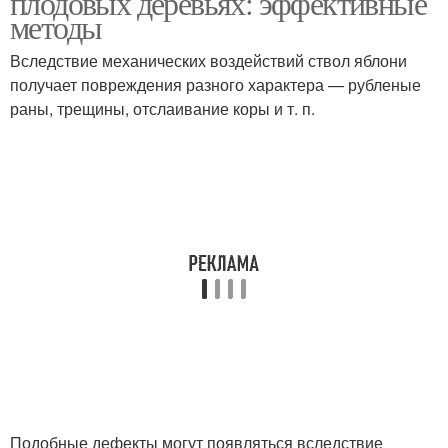
плодовых деревьях: эффективные
методы
Вследствие механических воздействий ствол яблони
Лак вместо
получает повреждения разного характера — рубленые
Замазки для деревьев
специальной замазки
раны, трещины, отслаивание коры и т. п.
Подобные дефекты могут появляться вследствие