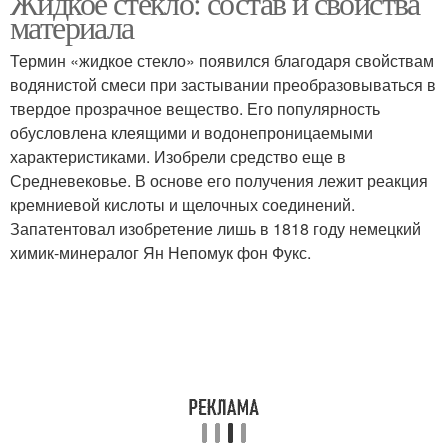
Жидкое стекло: состав и свойства
материала
Термин «жидкое стекло» появился благодаря свойствам
Стекло для
водянистой смеси при застывании преобразовываться в
Стекло для авто
гидроизоляции
твердое прозрачное вещество. Его популярность
обусловлена клеящими и водонепроницаемыми
характеристиками. Изобрели средство еще в
Средневековье. В основе его получения лежит реакция
Стекло для дерева
кремниевой кислоты и щелочных соединений.
Запатентовал изобретение лишь в 1818 году немецкий
химик-минералог Ян Непомук фон Фукс.