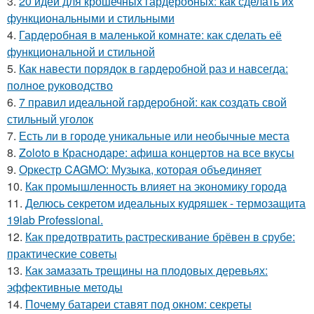
3.
20 идей для крошечных гардеробных: как сделать их
функциональными и стильными
4.
Гардеробная в маленькой комнате: как сделать её
функциональной и стильной
5.
Как навести порядок в гардеробной раз и навсегда:
полное руководство
6.
7 правил идеальной гардеробной: как создать свой
стильный уголок
7.
Есть ли в городе уникальные или необычные места
8.
Zoloto в Краснодаре: афиша концертов на все вкусы
9.
Оркестр CAGMO: Музыка, которая объединяет
10.
Как промышленность влияет на экономику города
11.
Делюсь секретом идеальных кудряшек - термозащита
19lab Professional.
12.
Как предотвратить растрескивание брёвен в срубе:
практические советы
13.
Как замазать трещины на плодовых деревьях:
эффективные методы
14.
Почему батареи ставят под окном: секреты