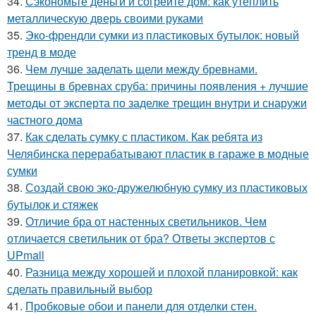
34.
Сэкономьте деньги и согрейте дом: как утеплить
металлическую дверь своими руками
35.
Эко-френдли сумки из пластиковых бутылок: новый
тренд в моде
36.
Чем лучше заделать щели между бревнами.
Трещины в бревнах сруба: причины появления + лучшие
методы от эксперта по заделке трещин внутри и снаружи
частного дома
37.
Как сделать сумку с пластиком. Как ребята из
Челябинска перерабатывают пластик в гараже в модные
сумки
38.
Создай свою эко-дружелюбную сумку из пластиковых
бутылок и стяжек
39.
Отличие бра от настенных светильников. Чем
отличается светильник от бра? Ответы экспертов с
UPmall
40.
Разница между хорошей и плохой планировкой: как
сделать правильный выбор
41.
Пробковые обои и панели для отделки стен.