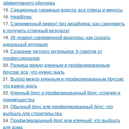
эффективного обогрева
15.
Секционные гаражные ворота: все плюсы и минусы
16.
Headlines:
17.
Современный ремонт без дизайнера: как сэкономить
и получить отличный результат
18.
35 правил современной квартиры: как создать
идеальный интерьер
19.
Создание уютного интерьера: 9 советов от
профессионалов
20.
Разница между клееным и профилированным
брусом: все, что нужно знать
21.
Выбор между клееным и профилированным брусом:
что важно знать
22.
Клееный брус и профилированный брус: отличия и
преимущества
23.
Обычный брус или профилированный брус: что
выбрать для строительства
24.
Профилированный брус или клееный: что выбрать
для дома