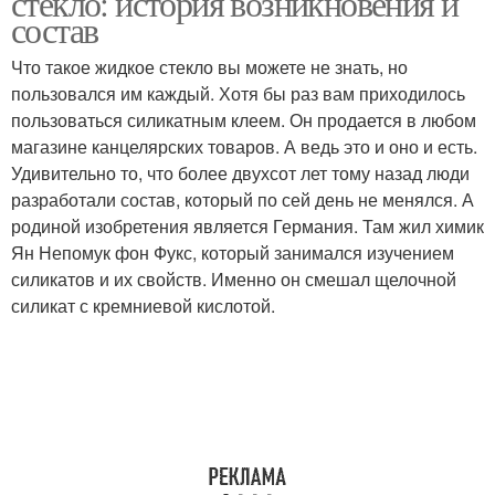
стекло: история возникновения и
состав
Что такое жидкое стекло вы можете не знать, но
Стекло для
пользовался им каждый. Хотя бы раз вам приходилось
Стекло для авто
гидроизоляции
пользоваться силикатным клеем. Он продается в любом
магазине канцелярских товаров. А ведь это и оно и есть.
Удивительно то, что более двухсот лет тому назад люди
разработали состав, который по сей день не менялся. А
Стекло для дерева
родиной изобретения является Германия. Там жил химик
Ян Непомук фон Фукс, который занимался изучением
силикатов и их свойств. Именно он смешал щелочной
силикат с кремниевой кислотой.