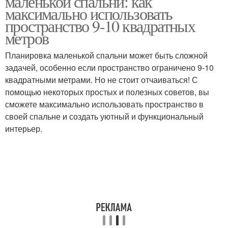
маленькой спальни: как
максимально использовать
пространство 9-10 квадратных
метров
Темный потолок
Натяжные потолки
Планировка маленькой спальни может быть сложной
задачей, особенно если пространство ограничено 9-10
квадратными метрами. Но не стоит отчаиваться! С
помощью некоторых простых и полезных советов, вы
Потолки в узкой
Потолок с подсветкой
сможете максимально использовать пространство в
прихожей
своей спальне и создать уютный и функциональный
интерьер.
Потолок в маленьком
Пленочные потолки
коридоре
Светящийся потолок