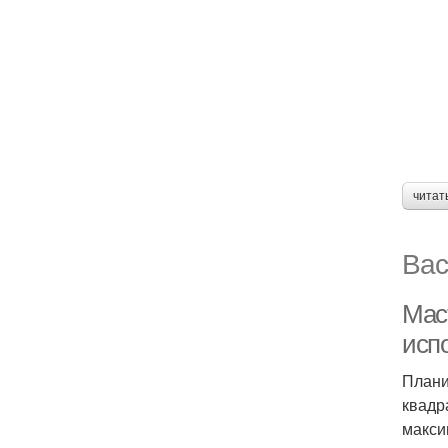
читат
Вас
Мас
исп
Плани
квадр
макси