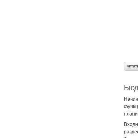
читат
Бюд
Начин
функц
плани
Входн
разде