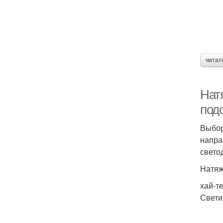
читат
Нат
подс
Выбор
напра
свето
Натяж
хай-т
Свети