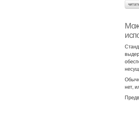
читат
Можн
исп
Станд
выдер
обесп
несущ
Обычн
нет, 
Предв