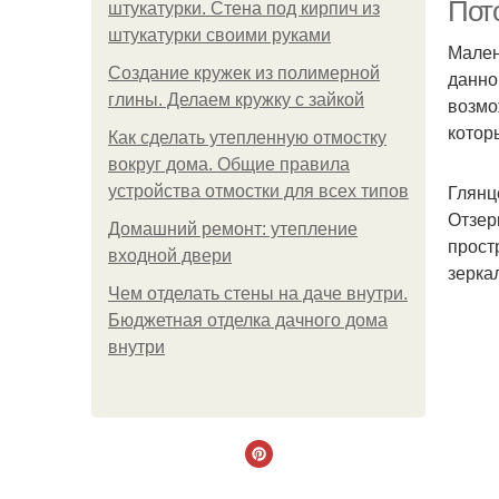
Пот
штукатурки. Стена под кирпич из
штукатурки своими руками
Мален
Создание кружек из полимерной
данно
глины. Делаем кружку с зайкой
возмо
котор
Как сделать утепленную отмостку
вокруг дома. Общие правила
Глянц
устройства отмостки для всех типов
Отзер
Домашний ремонт: утепление
прост
входной двери
зерка
Чем отделать стены на даче внутри.
Бюджетная отделка дачного дома
внутри