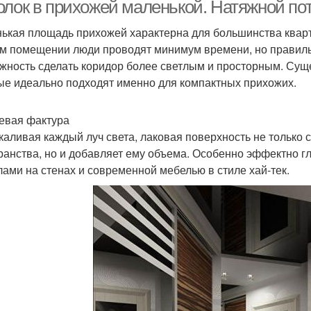
олок в прихожей маленькой. Натяжной по
ькая площадь прихожей характерна для большинства кварти
м помещении люди проводят минимум времени, но правил
жность сделать коридор более светлым и просторным. Суще
ые идеально подходят именно для компактных прихожих.
евая фактура
каливая каждый луч света, лаковая поверхность не тольк
ранства, но и добавляет ему объема. Особенно эффектно гл
лами на стенах и современной мебелью в стиле хай-тек.