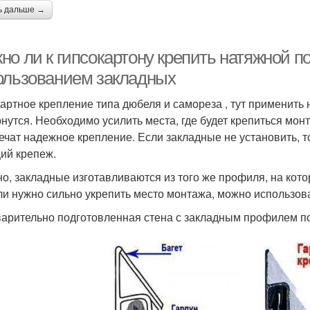
ь дальше →
о ли к гипсокартону крепить натяжной по
ользованием закладных
артное крепление типа дюбеля и самореза , тут применить н
нутся. Необходимо усилить места, где будет крепиться мо
ечат надежное крепление. Если закладные не установить, 
ий крепеж.
о, закладные изготавливаются из того же профиля, на кото
или нужно сильно укрепить место монтажа, можно использо
арительно подготовленная стена с закладным профилем п