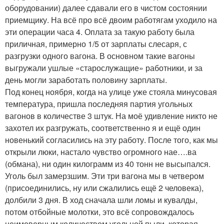
оборудовании) далее сдавали его в чистом состоянии
приемщику. На всё про всё двоим работягам уходило на
эти операции часа 4. Оплата за такую работу была
приличная, примерно 1/5 от зарплаты слесаря, с
разгрузки одного вагона. В основном такие вагоны
выгружали ушлые «старослужащие» работники, и за
день могли заработать половину зарплаты.
Под конец ноября, когда на улице уже стояла минусовая
температура, пришла последняя партия угольных
вагонов в количестве 3 штук. На моё удивление никто не
захотел их разгружать, соответственно я и ещё один
новенький согласились на эту работу. После того, как мы
открыли люки, настало чувство огромного нае….ва
(обмана), ни один килограмм из 40 тонн не высыпался.
Уголь был замерзшим. Эти три вагона мы в четвером
(присоединились, ну или сжалились ещё 2 человека),
долбили 3 дня. В ход сначала шли ломы и кувалды,
потом отбойные молотки, это всё сопровождалось
неимоверным количеством угольной пыли, которая