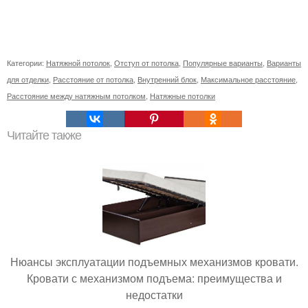
Категории:
Натяжной потолок
,
Отступ от потолка
,
Популярные варианты
,
Варианты
для отделки
,
Расстояние от потолка
,
Внутренний блок
,
Максимальное расстояние
,
Расстояние между натяжным потолком
,
Натяжные потолки
Читайте также
Нюансы эксплуатации подъемных механизмов кровати.
Кровати с механизмом подъема: преимущества и
недостатки