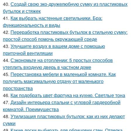
40.
Создай свою эко-дружелюбную сумку из пластиковых
бутылок и стяжек
41.
Как выбрать настенные светильники. Бра:
функциональность и виды
42.
Переработка пластиковых бутылок в стильную сумку:
простой способ помочь окружающей среде
43.
Улучшите воздух в вашем доме с помощью
приточной вентиляции
44.
Сэкономьте на отоплении: 5 простых способов
утеплить входную дверь в частном доме
45.
Перестановка мебели в маленькой комнате. Как
получить максимальную отдачу от маленького
пространства
46.
Как подобрать цвет фартука на кухню. Светлые тона
47.
Дизайн интерьера спальни с угловой гардеробной
комнатой. Преимущества
48.
Утилизация пластиковых бутылок: как из них делают
сумки
49.
Какие доски выбирать для облицовки стен. Отделка