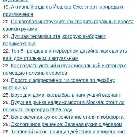
19.
Активный отдых в Йошкар-Оле: спорт, природа и
приключения
20.
Пошаговая инструкция: как сварить гаражные ворота
своими руками
21.
Лучшая термозащита, которую выбирают
парикмахеры!
22.
Топ-5 трендов в интерьерном дизайне: как сделать
ваш дом стильным и актуальным
23.
Как создать уютный и функциональный интерьер с
помощью полезных советов
24.
Просто и эффективно: 12 советов по дизайну
интерьера
25.
Брус для дома: как выбрать наилучший вариант
26.
Будущее рынка недвижимости в Москве: стоит ли
покупать квартиру в 2025 году
27.
Бело-зеленая кухня: сочетание стиля и комфорта
28.
Экологичное решение: Зеленая кухня с деревом
29.
Тепловой насос: принцип действия и применение