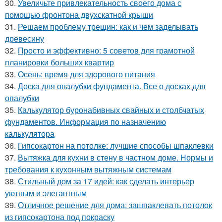
30.
Увеличьте привлекательность своего дома с
помощью фронтона двухскатной крыши
31.
Решаем проблему трещин: как и чем заделывать
древесину
32.
Просто и эффективно: 5 советов для грамотной
планировки больших квартир
33.
Осень: время для здорового питания
34.
Доска для опалубки фундамента. Все о досках для
опалубки
35.
Калькулятор буронабивных свайных и столбчатых
фундаментов. Информация по назначению
калькулятора
36.
Гипсокартон на потолке: лучшие способы шпаклевки
37.
Вытяжка для кухни в стену в частном доме. Нормы и
требования к кухонным вытяжным системам
38.
Стильный дом за 17 идей: как сделать интерьер
уютным и элегантным
39.
Отличное решение для дома: зашпаклевать потолок
из гипсокартона под покраску