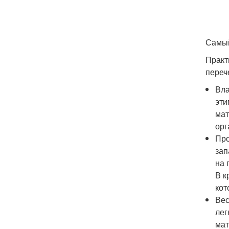
Самый
Практ
переч
Вла
эти
мат
орг
Про
зап
на 
В к
кот
Вес
лег
мат