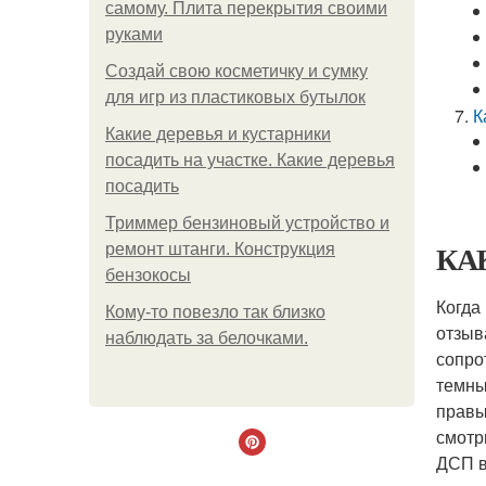
самому. Плита перекрытия своими
руками
Создай свою косметичку и сумку
для игр из пластиковых бутылок
К
Какие деревья и кустарники
посадить на участке. Какие деревья
посадить
Триммер бензиновый устройство и
КАК
ремонт штанги. Конструкция
бензокосы
Когда
Кому-то повезло так близко
отзыв
наблюдать за белочками.
сопро
темны
правы
смотр
ДСП в