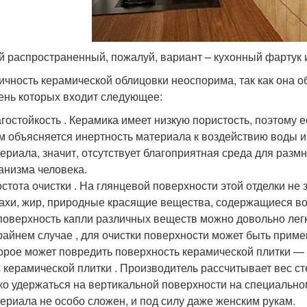
 распространенный, пожалуй, вариант – кухонный фартук 
ичность керамической облицовки неоспорима, так как она
ень которых входит следующее:
гостойкость . Керамика имеет низкую пористость, поэтому е
м объясняется инертность материала к воздействию воды и
ериала, значит, отсутствует благоприятная среда для раз
анизма человека.
стота очистки . На глянцевой поверхности этой отделки не
ахи, жир, природные красящие вещества, содержащиеся во
поверхность капли различных веществ можно довольно лег
райнем случае , для очистки поверхности может быть прим
орое может повредить поверхность керамической плитки — 
 керамической плитки . Производитель рассчитывает вес ст
ко удержаться на вертикальной поверхности на специально
ериала не особо сложен, и под силу даже женским рукам.