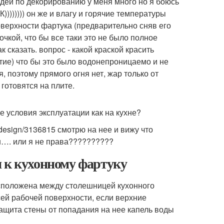
ей по декорированию у меня много но я боюсь
))))) он же и влагу и горячие температуры
верхности фартука (предварительно сняв его
очкой, что бы все таки это не было полное
 сказать. вопрос - какой краской красить
е) что бы это было водонепроницаемо и не
 поэтому прямого огня нет, жар только от
готовятся на плите.
е условия эксплуатации как на кухне?
edesign/3136815 смотрю на нее и вижу что
ен…. или я не права??????????
я к кухонному фартуку
асположена между столешницей кухонного
ей рабочей поверхности, если верхние
ащита стены от попадания на нее капель воды