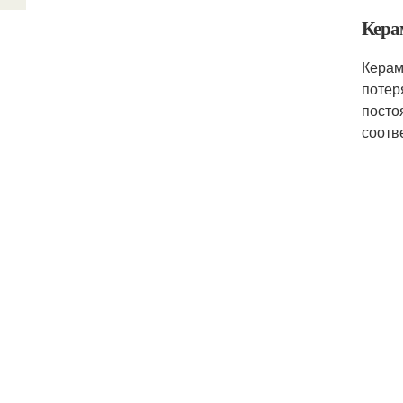
Кера
Керам
потер
посто
соотв