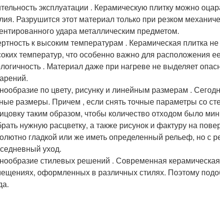
тельность эксплуатации . Керамическую плитку можно оцар
лия. Разрушится этот материал только при резком механиче
ентированного удара металлическим предметом.
ртность к высоким температурам . Керамическая плитка не 
оких температур, что особенно важно для расположения ее
логичность . Материал даже при нагреве не выделяет опа
арений.
нообразие по цвету, рисунку и линейным размерам . Сегод
ные размеры. Причем , если снять точные параметры со ст
ицовку таким образом, чтобы количество отходом было ми
рать нужную расцветку, а также рисунок и фактуру на повер
олютно гладкой или же иметь определенный рельеф, но с р
седневный уход.
нообразие стилевых решений . Современная керамическая 
ещениях, оформленных в различных стилях. Поэтому подоб
да.