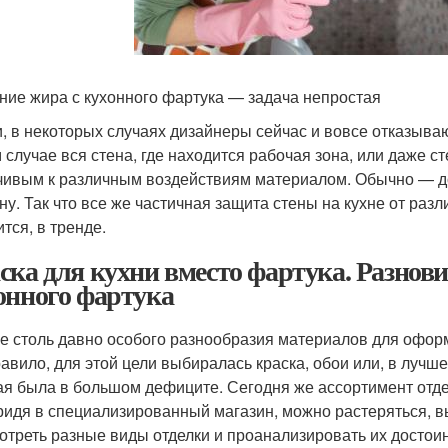
ние жира с кухонного фартука — задача непростая
и, в некоторых случаях дизайнеры сейчас и вовсе отказываю
м случае вся стена, где находится рабочая зона, или даже 
чивым к различным воздействиям материалом. Обычно — до
ну. Так что все же частичная защита стены на кухне от разл
тся, в тренде.
ска для кухни вместо фартука. Разнов
онного фартука
е столь давно особого разнообразия материалов для оформ
равило, для этой цели выбиралась краска, обои или, в лучш
ая была в большом дефиците. Сегодня же ассортимент отд
придя в специализированный магазин, можно растеряться, 
отреть разные виды отделки и проанализировать их достоин