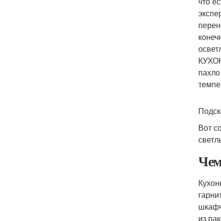
что е
экспе
перен
конеч
освет
КУХОН
пахло
темпе
Подск
Вот с
светл
Чем
Кухон
гарни
шкафч
из ра