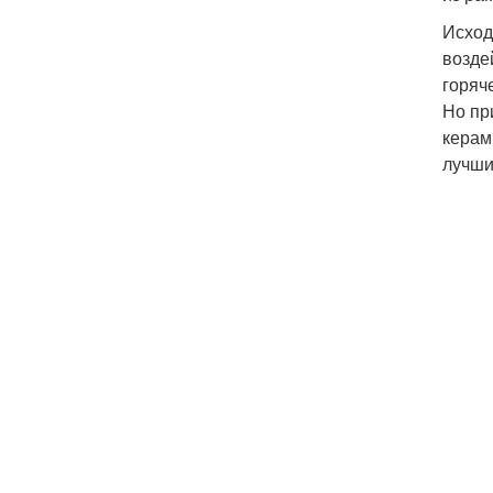
Исход
возде
горяч
Но пр
керам
лучши