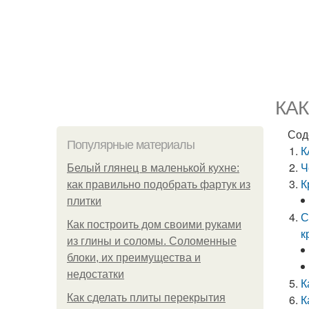
КАК
Сод
Популярные материалы
К
Ч
Белый глянец в маленькой кухне:
К
как правильно подобрать фартук из
плитки
С
Как построить дом своими руками
к
из глины и соломы. Соломенные
блоки, их преимущества и
недостатки
К
Как сделать плиты перекрытия
К