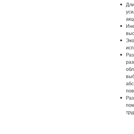
Дли
уси
акц
Ине
выс
Эко
исп
Раз
раз
обл
выб
абс
пов
Раз
пом
тру