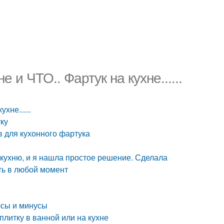
 ЧТО.. Фартук на кухне......
не......
уку
в для кухонного фартука
кухню, и я нашла простое решение. Сделала
ить в любой момент
юсы и минусы
плитку в ванной или на кухне