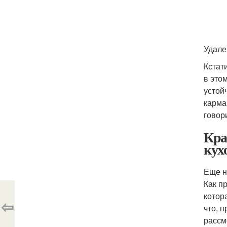
Удале
Кстат
в это
устой
карма
говори
Кра
кух
Еще н
Как п
котор
⇦
что, 
рассм