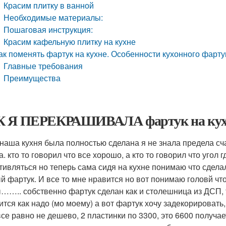
Красим плитку в ванной
Необходимые материалы:
Пошаговая инструкция:
Красим кафельную плитку на кухне
ак поменять фартук на кухне. Особенности кухонного фарту
Главные требования
Преимущества
 Я ПЕРЕКРАШИВАЛА фартук на кухне и
 наша кухня была полностью сделана я не знала предела с
а. кто то говорил что все хорошо, а кто то говорил что уго
тивляться но теперь сама сидя на кухне понимаю что сдел
й фартук. И все то мне нравится но вот понимаю головй что
…….. собственно фартук сделан как и столешница из ДСП, т
ится как надо (мо моему) а вот фартук хочу задекорировать, 
се равно не дешево, 2 пластинки по 3300, это 6600 получае