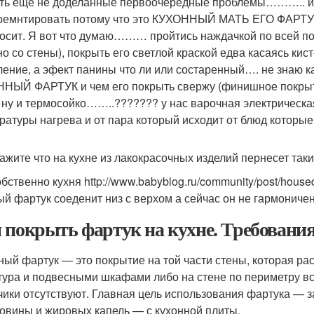
сть еще не доделанные первоочередные проблемы……….. ид
ремнтировать потому что это КУХОННЫЙ МАТЬ ЕГО ФАРТУК)))
осит. Я вот что думаю……… пройтись наждачкой по всей по
но со стены), покрыть его светлой краской едва касаясь кист
ление, а эфект панины что ли или состаренный…. не знаю как
НЫЙ ФАРТУК и чем его покрыть свержу (финишное покрыти
 ну и термосойко……..??????? у нас варочная электрическая,
ратуры нагрева и от пара который исходит от блюд которые 
ажите что на кухне из лакокрасочных изделий пернесет таки
обственно кухня http://www.babyblog.ru/community/post/hous
ый фартук соеденит низ с верхом а сейчас он не гармонич
 покрыть фартук на кухне. Требовани
ный фартук — это покрытие на той части стены, которая р
тура и подвесными шкафами либо на стене по периметру вс
ики отсутствуют. Главная цель использования фартука — з
ковины и жировых капель — с кухонной плиты.