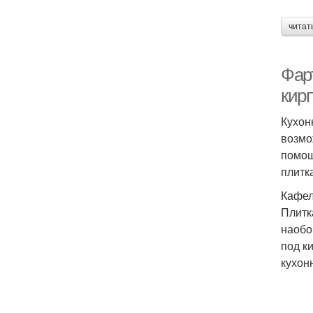
читат
Фар
кир
Кухон
возмо
помощ
плитк
Кафел
Плитк
наобо
под к
кухон