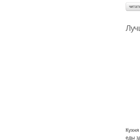
читат
Лучш
Кухня
еды з