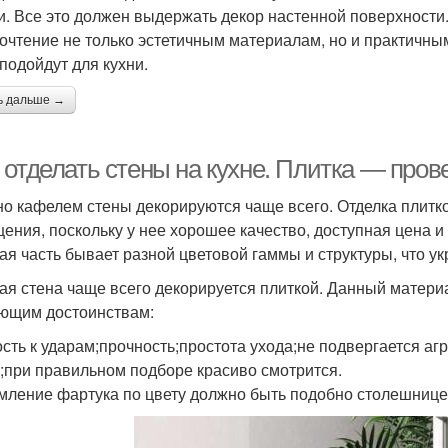
и. Все это должен выдержать декор настенной поверхности.
очтение не только эстетичным материалам, но и практичным
 подойдут для кухни.
ь дальше →
 отделать стены на кухне. Плитка — про
о кафелем стены декорируются чаще всего. Отделка плитко
ения, поскольку у нее хорошее качество, доступная цена и
ая часть бывает разной цветовой гаммы и структуры, что ук
ая стена чаще всего декорируется плиткой. Данный матери
ющим достоинствам:
ость к ударам;прочность;простота ухода;не подвергается а
;при правильном подборе красиво смотрится.
ление фартука по цвету должно быть подобно столешнице,