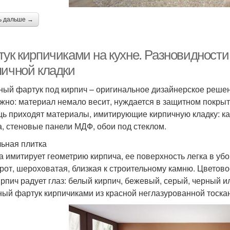
ь дальше →
тук кирпичиками на кухне. Разновидност
пичной кладки
ный фартук под кирпич – оригинальное дизайнерское решени
жно: материал немало весит, нуждается в защитном покрытии
ь приходят материалы, имитирующие кирпичную кладку: ка
а, стеновые панели МДФ, обои под стеклом.
ьная плитка
а имитирует геометрию кирпича, ее поверхность легка в убо
рот, шероховатая, близкая к строительному камню. Цветов
ирпич радует глаз: белый кирпич, бежевый, серый, черный и
ный фартук кирпичиками из красной неглазурованной тоскан