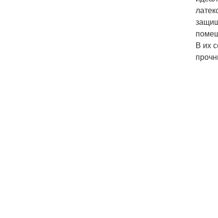
латек
защищ
помещ
В их 
прочн