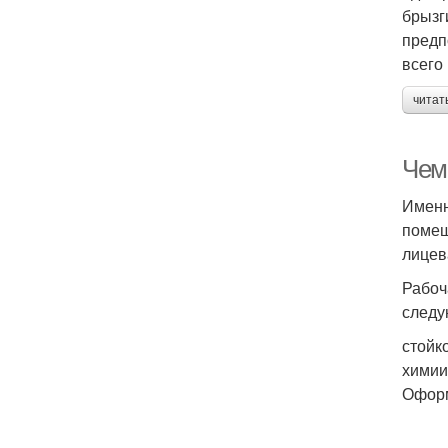
брызг
предп
всего
читат
Чем
Именн
помещ
лицев
Рабоч
следу
стойк
химии
Оформ