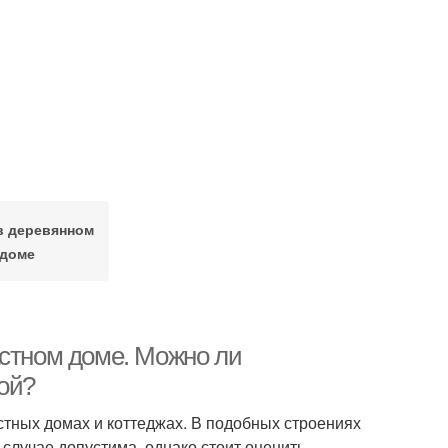
в деревянном
доме
астном доме. Можно ли
ой?
астных домах и коттеджах. В подобных строениях
случае допустима, однако стоит оценить