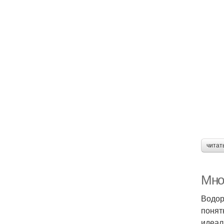
читат
Мно
Водор
понят
идеал