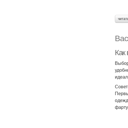
читат
Вас
Как
Выбор
удобн
идеал
Совет
Первы
одежд
фартук