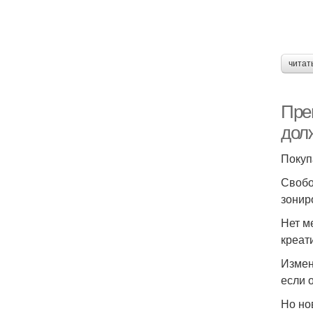
читат
Пре
дол
Покуп
Свобо
зонир
Нет м
креат
Измен
если 
Но но