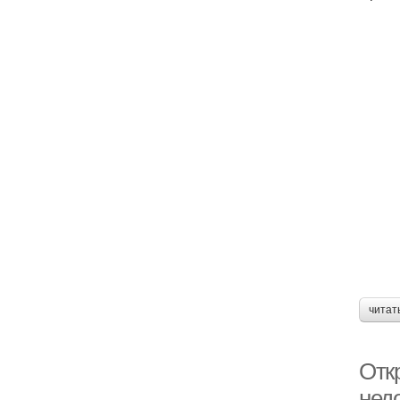
читат
Отк
нед