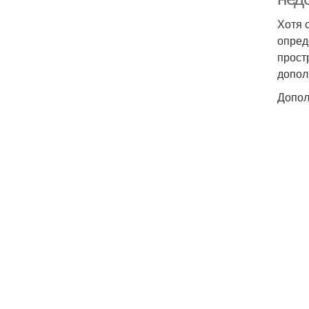
Хотя 
опред
прост
допол
Допол