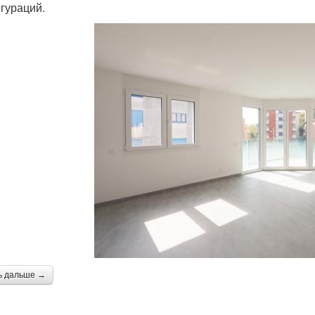
гураций.
ь дальше →