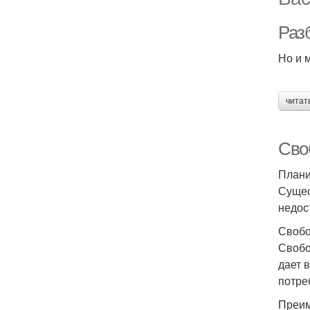
Раз
Но и 
читат
Сво
Плани
Сущес
недос
Свобо
Свобо
дает 
потре
Преим