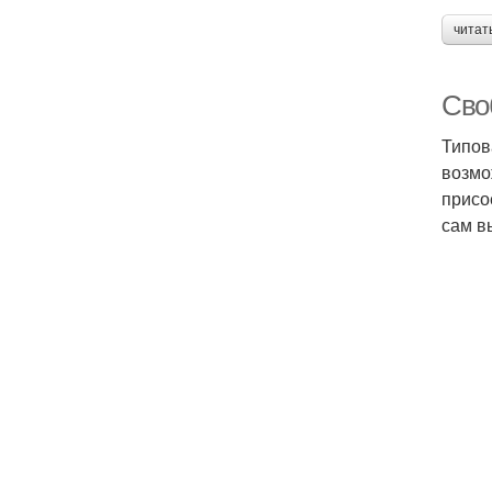
читат
Сво
Типов
возмо
присо
сам в