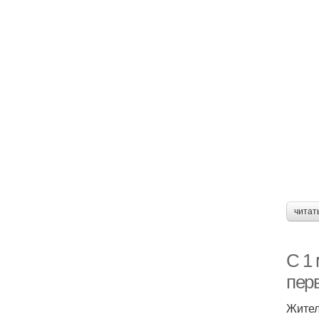
читат
С 1
пер
Жител