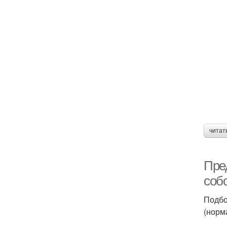
читат
Пре
соб
Подбо
(норм