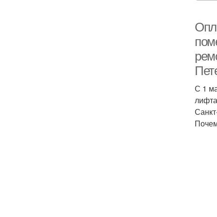
Опла
пом
рем
Пет
С 1 м
лифта
Санкт
Почем