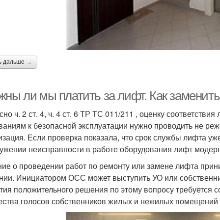
ь дальше →
жны ли мы платить за лифт. Как заменить
но ч. 2 ст. 4, ч. 4 ст. 6 ТР ТС 011/211 , оценку соответст
ваниям к безопасной эксплуатации нужно проводить не реж
изация. Если проверка показала, что срок службы лифта уж
ужении неисправности в работе оборудования лифт модерн
ие о проведении работ по ремонту или замене лифта при
нии. Инициатором ОСС может выступить УО или собственник
тия положительного решения по этому вопросу требуется со
ества голосов собственников жилых и нежилых помещений ( ч