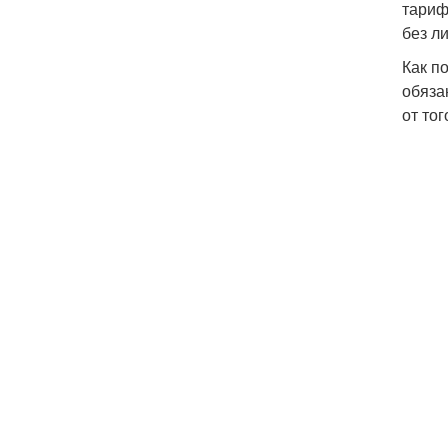
тариф
без л
Как п
обяза
от то