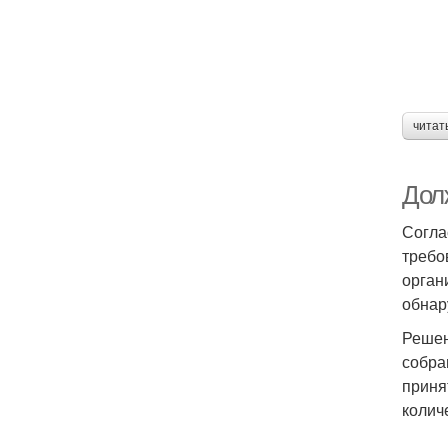
читат
Дол
Соглас
требо
орган
обнар
Решен
собра
приня
колич