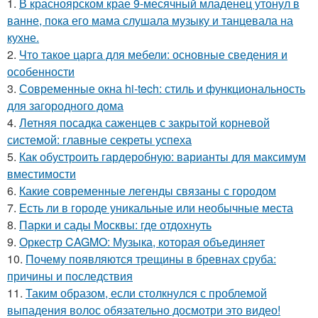
1.
В красноярском крае 9-месячный младенец утонул в
ванне, пока его мама слушала музыку и танцевала на
кухне.
2.
Что такое царга для мебели: основные сведения и
особенности
3.
Современные окна hi-tech: стиль и функциональность
для загородного дома
4.
Летняя посадка саженцев с закрытой корневой
системой: главные секреты успеха
5.
Как обустроить гардеробную: варианты для максимум
вместимости
6.
Какие современные легенды связаны с городом
7.
Есть ли в городе уникальные или необычные места
8.
Парки и сады Москвы: где отдохнуть
9.
Оркестр CAGMO: Музыка, которая объединяет
10.
Почему появляются трещины в бревнах сруба:
причины и последствия
11.
Таким образом, если столкнулся с проблемой
выпадения волос обязательно досмотри это видео!