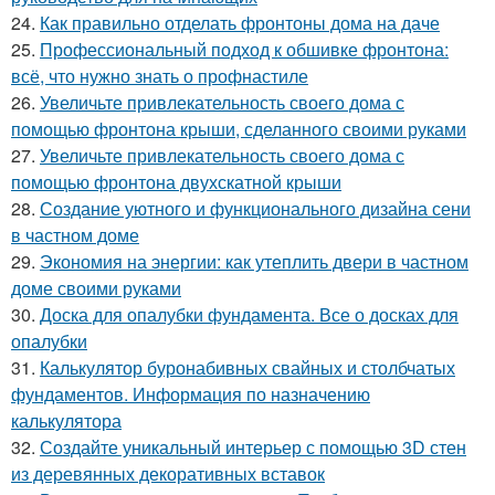
24.
Как правильно отделать фронтоны дома на даче
25.
Профессиональный подход к обшивке фронтона:
всё, что нужно знать о профнастиле
26.
Увеличьте привлекательность своего дома с
помощью фронтона крыши, сделанного своими руками
27.
Увеличьте привлекательность своего дома с
помощью фронтона двухскатной крыши
28.
Создание уютного и функционального дизайна сени
в частном доме
29.
Экономия на энергии: как утеплить двери в частном
доме своими руками
30.
Доска для опалубки фундамента. Все о досках для
опалубки
31.
Калькулятор буронабивных свайных и столбчатых
фундаментов. Информация по назначению
калькулятора
32.
Создайте уникальный интерьер с помощью 3D стен
из деревянных декоративных вставок