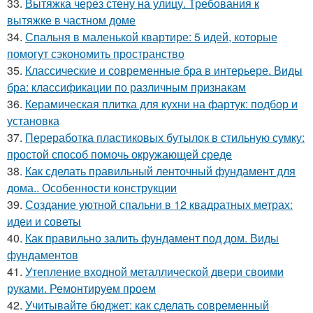
33.
Вытяжка через стену на улицу. Требования к
вытяжке в частном доме
34.
Спальня в маленькой квартире: 5 идей, которые
помогут сэкономить пространство
35.
Классические и современные бра в интерьере. Виды
бра: классификации по различным признакам
36.
Керамическая плитка для кухни на фартук: подбор и
установка
37.
Переработка пластиковых бутылок в стильную сумку:
простой способ помочь окружающей среде
38.
Как сделать правильный ленточный фундамент для
дома.. Особенности конструкции
39.
Создание уютной спальни в 12 квадратных метрах:
идеи и советы
40.
Как правильно залить фундамент под дом. Виды
фундаментов
41.
Утепление входной металлической двери своими
руками. Ремонтируем проем
42.
Учитывайте бюджет: как сделать современный