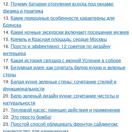
12.
Почему батареи отопления всегда под окнами:
физика и практика
13.
Какие природные особенности характерны для
Брянска
14.
Какие ночные экскурсии включают посещение музеев
15.
Кремль и Красная площадь: сердце Москвы
16.
Просто и эффективно: 12 советов по дизайну
интерьера
17.
Какая история связана с иконой Успения в соборе
18.
Безумная идея: как сочетать белую кухню и зеленые
стены
19.
Белая кухня зеленые стены: сочетание стилей и
функциональности
20.
Бело-зеленый дизайн кухни: сочетание чистоты и
натуральности
21.
Тепловой насос: принцип действия и применение
22.
Это просто бомба!
23.
Простой способ облицевать фронтон сайдингом:
руководство для начинающих