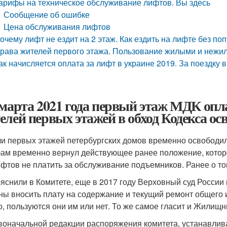
арифы на техническое обслуживание лифтов. Вы здесь
Сообщение об ошибке
Цена обслуживания лифтов
очему лифт не ездит на 2 этаж. Как ездить на лифте без по
рава жителей первого этажа. Пользование жилыми и неж
ак начисляется оплата за лифт в украине 2019. За поездку 
 марта 2021 года первый этаж МДК опл
елей первых этажей в обход Кодекса ос
и первых этажей петербургских домов временно освободили
ам временно вернул действующее ранее положение, котор
ифтов не платить за обслуживание подъемников. Ранее о то
ояснили в Комитете, еще в 2017 году Верховный суд России
ны вносить плату на содержание и текущий ремонт общего
го, пользуются они им или нет. То же самое гласит и Жилищн
воначальной редакции распоряжения комитета, устанавлива