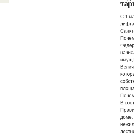
тар
С 1 м
лифта
Санкт
Почем
Федер
начис
имуще
Велич
котор
собст
площа
Почем
В соо
Прави
доме,
нежил
лестн