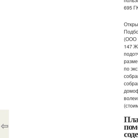
польз
695 Г
Откры
Подбо
(ООО 
147 Ж
подот
разме
по эк
собра
собра
домоф
волеи
(стои
Пла
⇦
пом
сод