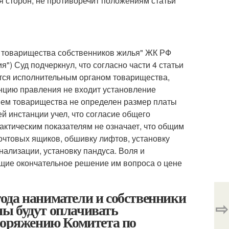
я сторон, не противоречит положениям статьи
е товарищества собственников жилья" ЖК РФ
") Суд подчеркнул, что согласно части 4 статьи
тся исполнительным органом товарищества,
нцию правления не входит установление
ием товарищества не определен размер платы
 инстанции учел, что согласие общего
актическим показателям не означает, что общим
очтовых ящиков, обшивку лифтов, установку
ализации, установку пандуса. Воля и
щие окончательное решение им вопроса о цене
 года наниматели и собственники
⇨
ы будут оплачивать
поряжению Комитета по