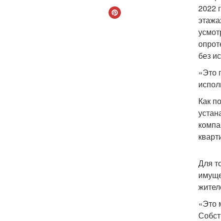
2022 
этажа
усмот
опрот
без и
«Это 
испол
Как п
устан
компа
кварт
Для т
имуще
жител
«Это 
Собст