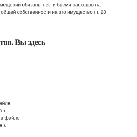
омещений обязаны нести бремя расходов на
общей собственности на это имущество (п. 28
ов. Вы здесь
файле
 ).
4 в файле
 ).