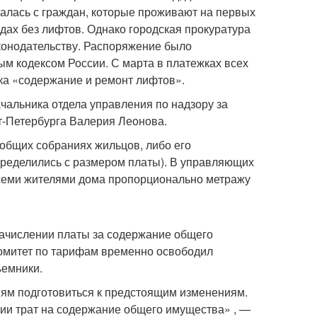
малась с граждан, которые проживают на первых
здах без лифтов. Однако городская прокуратура
конодательству. Распоряжение было
ым кодексом России. С марта в платежках всех
ка «содержание и ремонт лифтов».
начальника отдела управления по надзору за
т-Петербурга Валерия Леонова.
 общих собраниях жильцов, либо его
пределились с размером платы). В управляющих
семи жителями дома пропорционально метражу
начислении платы за содержание общего
омитет по тарифам временно освободил
ъемники.
ям подготовиться к предстоящим изменениям.
ии трат на содержание общего имущества» , —