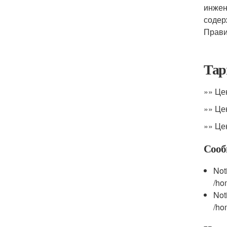
инжен
содер
Прави
Тар
»» Це
»» Це
»» Це
Сооб
Not
/ho
Not
/ho