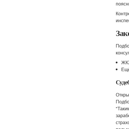
поясн
Контр
инспе
Зак
Подбо
консу
ЖК
Ещ
Суде
Откры
Подбо
"Таки
зараб
страх