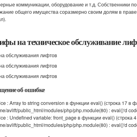
ерные коммуникации, оборудование и т.д. Собственники п
жание общего имущества соразмерно своим долям в праве 
л).
ифы на техническое обслуживание лифт
на обслуживания лифтов
на обслуживания лифтов
на обслуживания лифтов
щение об ошибке
ice : Array to string conversion в функции eval() (строка 17 в 
me/avlift/public_html/modules/php/php.module(80) : eval()'d code
ice : Undefined variable: front_page в функции eval() (строка 
me/avlift/public_html/modules/php/php.module(80) : eval()'d code