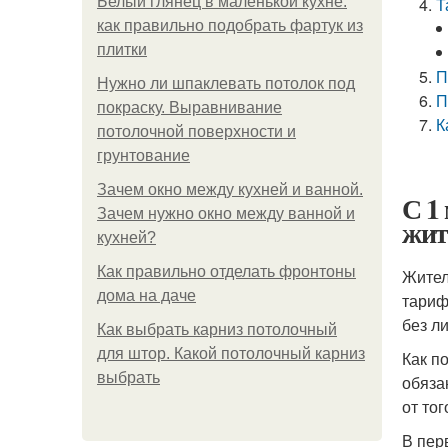
Белый глянец в маленькой кухне:
Т
как правильно подобрать фартук из
плитки
П
Нужно ли шпаклевать потолок под
П
покраску. Выравнивание
К
потолочной поверхности и
грунтование
Зачем окно между кухней и ванной.
С 1
Зачем нужно окно между ванной и
жит
кухней?
Как правильно отделать фронтоны
Жител
дома на даче
тариф
без л
Как выбрать карниз потолочный
для штор. Какой потолочный карниз
Как п
выбрать
обяза
от то
В пер