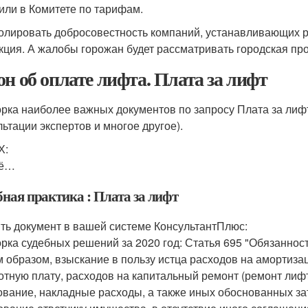
или в Комитете по тарифам.
олировать добросовестность компаний, устанавливающих р
кция. А жалобы горожан будет рассматривать городская пр
он об оплате лифта. Плата за лифт
рка наиболее важных документов по запросу Плата за лиф
льтации экспертов и многое другое).
Х:
ё…
бная практика : Плата за лифт
ть документ в вашей системе КонсультантПлюс:
рка судебных решений за 2020 год: Статья 695 "Обязаннос
м образом, взыскание в пользу истца расходов на амортиза
отную плату, расходов на капитальный ремонт (ремонт лифт
ование, накладные расходы, а также иных обоснованных за