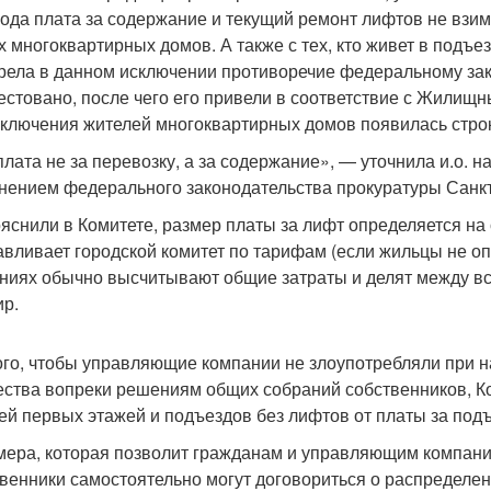
года плата за содержание и текущий ремонт лифтов не взи
х многоквартирных домов. А также с тех, кто живет в подъе
рела в данном исключении противоречие федеральному за
естовано, после чего его привели в соответствие с Жилищн
сключения жителей многоквартирных домов появилась стро
плата не за перевозку, а за содержание», — уточнила и.о. 
нением федерального законодательства прокуратуры Санк
ояснили в Комитете, размер платы за лифт определяется на
авливает городской комитет по тарифам (если жильцы не о
ниях обычно высчитывают общие затраты и делят между в
ир.
ого, чтобы управляющие компании не злоупотребляли при 
ства вопреки решениям общих собраний собственников, К
ей первых этажей и подъездов без лифтов от платы за под
мера, которая позволит гражданам и управляющим компани
венники самостоятельно могут договориться о распределен