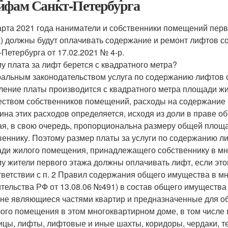
ифам Санкт-Петербурга
арта 2021 года наниматели и собственники помещений перв
) должны будут оплачивать содержание и ремонт лифтов 
‑Петербурга от 17.02.2021 № 4-р.
у плата за лифт берется с квадратного метра?
альным законодательством услуга по содержанию лифтов о
ление платы производится с квадратного метра площади 
ством собственников помещений, расходы на содержание к
ина этих расходов определяется, исходя из доли в праве 
ая, в свою очередь, пропорциональна размеру общей пло
веннику. Поэтому размер платы за услуги по содержанию л
ди жилого помещения, принадлежащего собственнику в мн
у жители первого этажа должны оплачивать лифт, если это
тветствии с п. 2 Правил содержания общего имущества в м
тельства РФ от 13.08.06 №491) в состав общего имуществ
 не являющиеся частями квартир и предназначенные для об
ого помещения в этом многоквартирном доме, в том числе
ицы, лифты, лифтовые и иные шахты, коридоры, чердаки, т