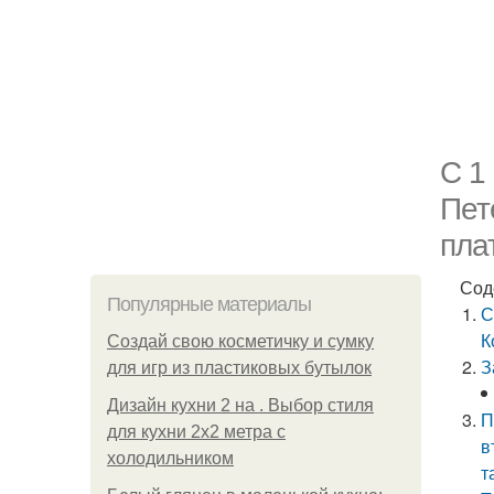
С 1
Пет
пла
Сод
Популярные материалы
С
К
Создай свою косметичку и сумку
З
для игр из пластиковых бутылок
Дизайн кухни 2 на . Выбор стиля
П
для кухни 2х2 метра с
в
холодильником
т