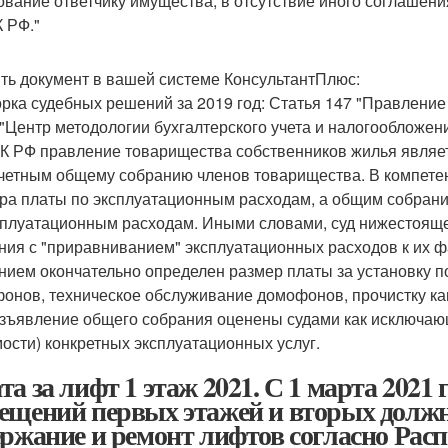
ование ответчику имущества, в отсутствие иного соглашени
К РФ."
ть документ в вашей системе КонсультантПлюс:
рка судебных решений за 2019 год: Статья 147 "Правлени
"Центр методологии бухгалтерского учета и налогообложения
К РФ правление товарищества собственников жилья являе
четным общему собранию членов товарищества. В компете
ра платы по эксплуатационным расходам, а общим собран
сплуатационным расходам. Иными словами, суд нижестоящей
ния с "приравниванием" эксплуатационных расходов к их ф
нием окончательно определен размер платы за установку п
онов, техническое обслуживание домофонов, прочистку кан
зъявление общего собрания оценены судами как исключаю
мости) конкретных эксплуатационных услуг.
та за лифт 1 этаж 2021. С 1 марта 2021
ещений первых этажей и вторых должн
ержание и ремонт лифтов согласно Рас