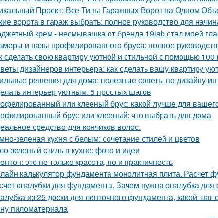
икальный Проект: Все Типы Гаражных Ворот на Одном Объ
кие ворота в гараж выбрать: полное руководство для начи
джетный крем - несмывашка от бренда 19lab стал моей гла
змеры и пазы профилированного бруса: полное руководств
к сделать свою квартиру уютной и стильной с помощью 100 
веты дизайнеров интерьера: как сделать вашу квартиру у
ильные решения для дома: полезные советы по дизайну ин
елать интерьер уютным: 5 простых шагов
офелированный или клееный брус: какой лучше для вашег
офилированный брус или клееный: что выбрать для дома
еальное средство для кончиков волос.
мно-зеленая кухня с белым: сочетание стилей и цветов
ло-зеленый стиль в кухне: фото и идеи
онтон: это не только красота, но и практичность
лайн калькулятор фундамента монолитная плита. Расчет 
счет опалубки для фундамента. Зачем нужна опалубка для 
алубка из 25 доски для ленточного фундамента, какой шаг
ну пиломатериала