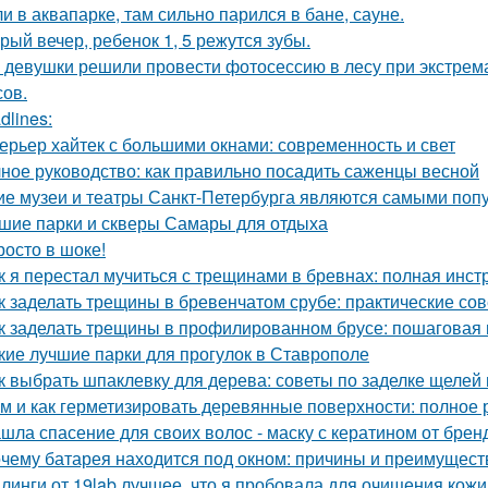
и в аквапарке, там сильно парился в бане, сауне.
рый вечер, ребенок 1, 5 режутся зубы.
 девушки решили провести фотосессию в лесу при экстрема
сов.
dlines:
ерьер хайтек с большими окнами: современность и свет
ное руководство: как правильно посадить саженцы весной
ие музеи и театры Санкт-Петербурга являются самыми поп
шие парки и скверы Самары для отдыха
росто в шоке!
к я перестал мучиться с трещинами в бревнах: полная инст
к заделать трещины в бревенчатом срубе: практические со
к заделать трещины в профилированном брусе: пошаговая 
кие лучшие парки для прогулок в Ставрополе
к выбрать шпаклевку для дерева: советы по заделке щелей 
м и как герметизировать деревянные поверхности: полное 
шла спасение для своих волос - маску с кератином от бренда
чему батарея находится под окном: причины и преимущест
линги от 19lab лучшее, что я пробовала для очищения кожи