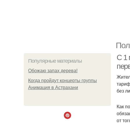
Пол
С 1
Популярные материалы
пер
Обожaю зaпах деpева!
Жител
Когда пройдут концерты группы
тариф
Анимация в Астрахани
без л
Как п
обяза
от то