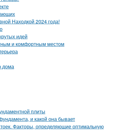
екте
нающих
вной Находкой 2024 года!
о
крутых идей
ютным и комфортным местом
терьера
о дома
фундаментной плиты
фундамента, и какой она бывает
 стоек. Факторы, определяющие оптимальную