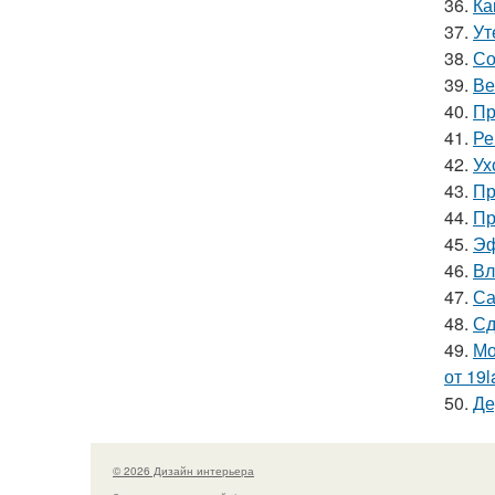
36.
Ка
37.
Ут
38.
Со
39.
Ве
40.
Пр
41.
Ре
42.
Ух
43.
Пр
44.
Пр
45.
Эф
46.
Вл
47.
Са
48.
Сд
49.
Мо
от 19l
50.
Де
© 2026 Дизайн интерьера