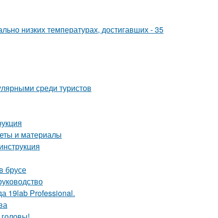
льно низких температурах, достигавших - 35
улярными среди туристов
рукция
веты и материалы
инструкция
в брусе
руководство
 19lab Professional.
ва
 головы!