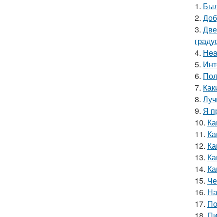
1.
Был
2.
Доб
3.
Две
граду
4.
Hea
5.
Инт
6.
Пол
7.
Как
8.
Луч
9.
Я п
10.
Ка
11.
Ка
12.
Ка
13.
Ка
14.
Ка
15.
Че
16.
На
17.
По
18.
Пи