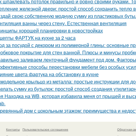
к шпаклевать потолок правильно и ровно своими руками. Т
епление железной двери: простой способ сохранить тепло 
здай свою собственную модную сумку из пластиковых буты
нтиляция ванны через стену. Естественная вентиляция
инципы хорошей планировки в новостройках
цепты ФАРТУК на кухне за 2 часа
од за посудой с декором из полимерной глины: основные п
обковое покрытие для стен ванной. Плюсы и минусы пробк
авильно заливаем ленточный фундамент под дом. Факторы
фективные способы перестановки мебели без особых уси
ияние цвета фартука на обстановку в кухне
модельное крыльцо из металла: простые инструкции для 
елать сумку из бутылок: простой способ создания утилитар
я Находка на WB, которая избавила меня от прыщей и высы
ab.
ревянный дом с цокольным этажом: преимущества и недос
Контакты
Пользовательское соглашение
Обратная св