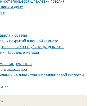
онкости процесса шпаклевки потолка
в вашем доме
лок
равила и советы
овых покрытий в ванной комнате
, влияющие на глубину фундамента
лий. Народные методы
домашних ремонтов
ного аксессуара
паний на лице - тоник с салициловой кислотой
татки
язь