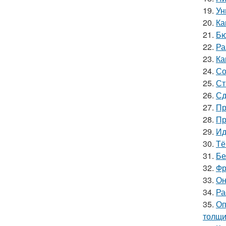
19.
Ун
20.
Ка
21.
Бю
22.
Ра
23.
Ка
24.
Со
25.
Ст
26.
Сд
27.
Пр
28.
Пр
29.
Ид
30.
Тё
31.
Бе
32.
Фр
33.
Он
34.
Ра
35.
Оп
толщи