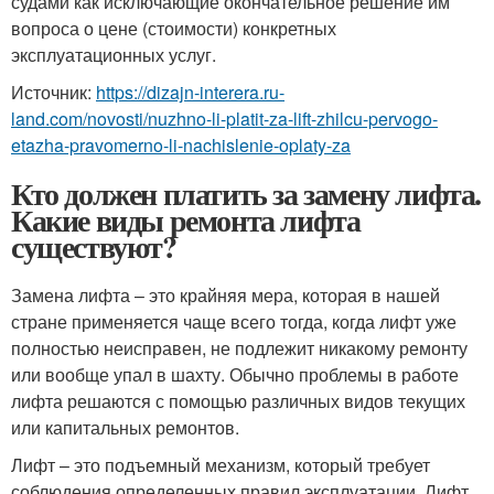
судами как исключающие окончательное решение им
вопроса о цене (стоимости) конкретных
эксплуатационных услуг.
Источник:
https://dizajn-interera.ru-
land.com/novosti/nuzhno-li-platit-za-lift-zhilcu-pervogo-
etazha-pravomerno-li-nachislenie-oplaty-za
Кто должен платить за замену лифта.
Какие виды ремонта лифта
существуют?
Замена лифта – это крайняя мера, которая в нашей
стране применяется чаще всего тогда, когда лифт уже
полностью неисправен, не подлежит никакому ремонту
или вообще упал в шахту. Обычно проблемы в работе
лифта решаются с помощью различных видов текущих
или капитальных ремонтов.
Лифт – это подъемный механизм, который требует
соблюдения определенных правил эксплуатации. Лифт