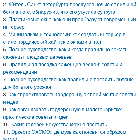
2.
Житель Санкт-петербурга проснулся ночью от сильной
боли в ноге, обнаружив, что его укусила супруга.
3.
Пластиковые окна: как они преобразуют современный
интерьер
4.
Минимализм и технологии: как создать интерьер в
стиле нордический хай-тек с окнами в пол
5.
Полное руководство: как и когда правильно сажать
саженцы плодовых деревьев
6.
Правильная посадка саженцев весной: советы и
рекомендации
7.
Полное руководство: как правильно посадить яблоню
для богатого урожая
8.
Как спроектировать гардеробную своей мечты: советы
и идеи
9.
Как организовать гардеробную в малогабаритке:
практические советы и идеи
10.
Какие галереи искусства можно посетить
11.
Оркестр CAGMO: где музыка становится образом
жизни