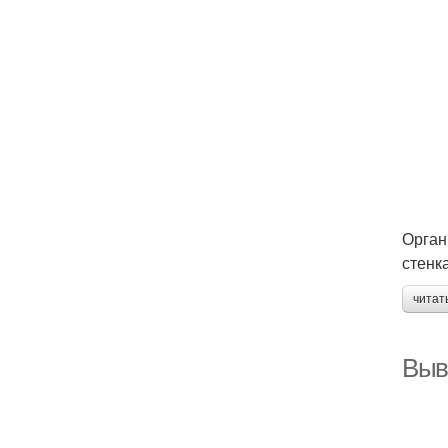
Орган
стенк
читат
Выв