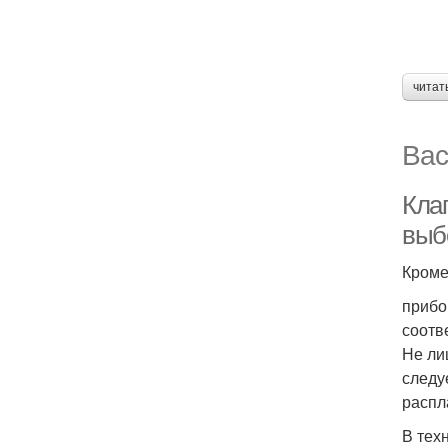
читат
Вас
Кла
выб
Кроме
прибо
соотв
Не ли
следу
распл
В тех