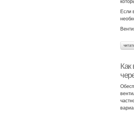
котор
Если 
необх
Венти
читат
Как
чере
Обесп
венти
частн
вариа