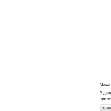
Механ
В дан
приточ
читат