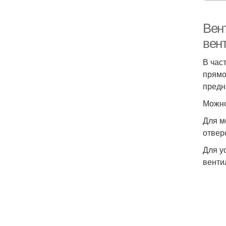
Вен
вен
В час
прямо
предн
Можно
Для м
отвер
Для у
венти