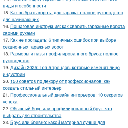
виды и особенности
15.
Как выбрать ворота для гаража: полное руководство
для начинающих
16.
Пошаговая инструкция: как сварить гаражные ворота
своими руками
17.
Как не прогадать: 6 типичных ошибок при выборе
секционных гаражных ворот
18.
Размеры и пазы профилированного бруса: полное
руководство
19.
Дизайн 2025: Топ-5 трендов, которые изменят лицо
индустрии
20.
150 советов по декору от профессионалов: как
создать стильный интерьер
21.
Профессиональный дизайн интерьеров: 10 секретов
успеха
22.
Обычный брус или профилированный брус: что
выбрать для строительства
23.
Брус или бревно: какой материал лучше для