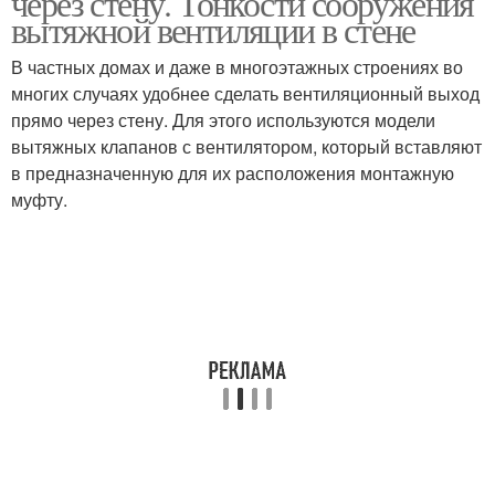
через стену. Тонкости сооружения
вытяжной вентиляции в стене
В частных домах и даже в многоэтажных строениях во
Клапан без
многих случаях удобнее сделать вентиляционный выход
Клапан на батарейках
электричества
прямо через стену. Для этого используются модели
вытяжных клапанов с вентилятором, который вставляют
в предназначенную для их расположения монтажную
муфту.
Клапан для вытяжки