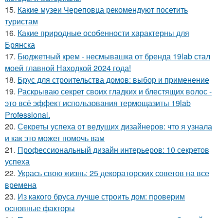
15.
Какие музеи Череповца рекомендуют посетить
туристам
16.
Какие природные особенности характерны для
Брянска
17.
Бюджетный крем - несмывашка от бренда 19lab стал
моей главной Находкой 2024 года!
18.
Брус для строительства домов: выбор и применение
19.
Раскрываю секрет своих гладких и блестящих волос -
это всё эффект использования термощазиты 19lab
Professional.
20.
Секреты успеха от ведущих дизайнеров: что я узнала
и как это может помочь вам
21.
Профессиональный дизайн интерьеров: 10 секретов
успеха
22.
Укрась свою жизнь: 25 декораторских советов на все
времена
23.
Из какого бруса лучше строить дом: проверим
основные факторы