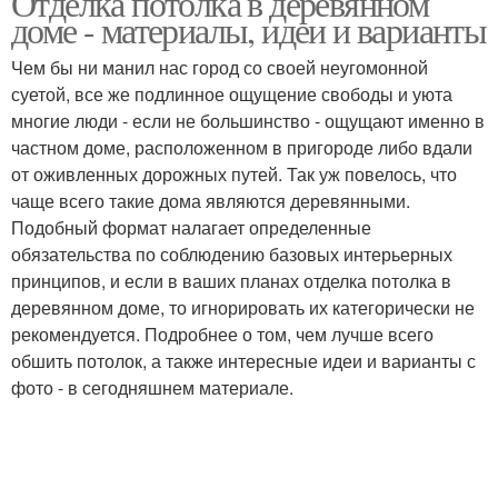
Отделка потолка в деревянном
доме - материалы, идеи и варианты
Чем бы ни манил нас город со своей неугомонной
Потолки в частном
суетой, все же подлинное ощущение свободы и уюта
Потолки в доме
доме
многие люди - если не большинство - ощущают именно в
частном доме, расположенном в пригороде либо вдали
от оживленных дорожных путей. Так уж повелось, что
Потолки по
чаще всего такие дома являются деревянными.
железобетонному
Подобный формат налагает определенные
монолиту
обязательства по соблюдению базовых интерьерных
принципов, и если в ваших планах отделка потолка в
деревянном доме, то игнорировать их категорически не
рекомендуется. Подробнее о том, чем лучше всего
обшить потолок, а также интересные идеи и варианты с
фото - в сегодняшнем материале.