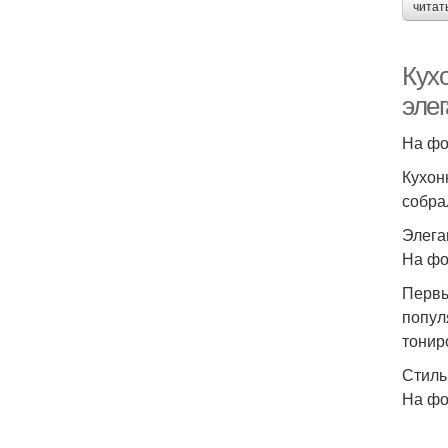
читат
Кух
эле
На фо
Кухон
собра
Элега
На фо
Первы
попул
тонир
Стиль
На фо