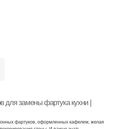
в для замены фартука кухни |
ухонных фартуков, оформленных кафелем, желая
декорирования стены. И важно знать