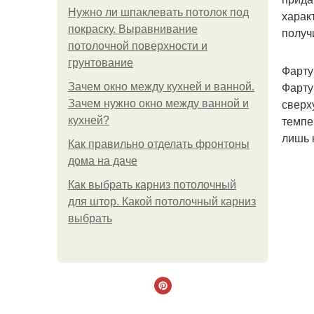
Нужно ли шпаклевать потолок под
харак
покраску. Выравнивание
получ
потолочной поверхности и
грунтование
Фартук
Фарту
Зачем окно между кухней и ванной.
сверх
Зачем нужно окно между ванной и
темпе
кухней?
лишь 
Как правильно отделать фронтоны
дома на даче
Как выбрать карниз потолочный
для штор. Какой потолочный карниз
выбрать