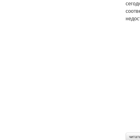
сегод
соотв
недос
читат