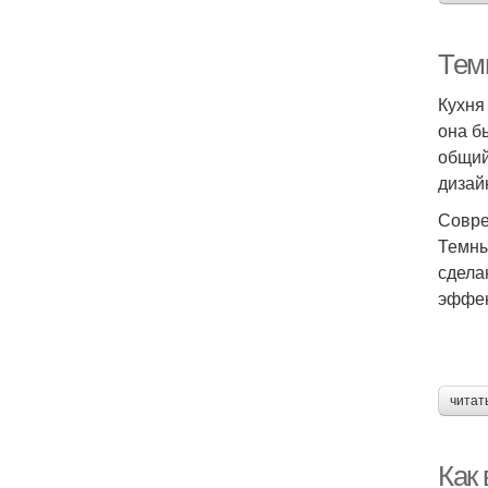
Тем
Кухня
она б
общий
дизай
Совре
Темны
сдела
эффек
читат
Как