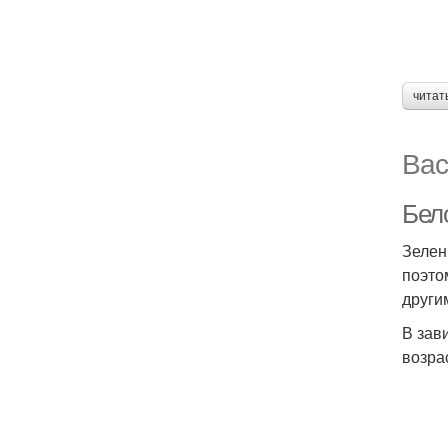
читат
Вас
Бел
Зелен
поэто
други
В зав
возра