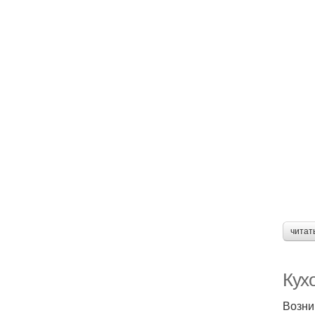
читат
Кух
Возни