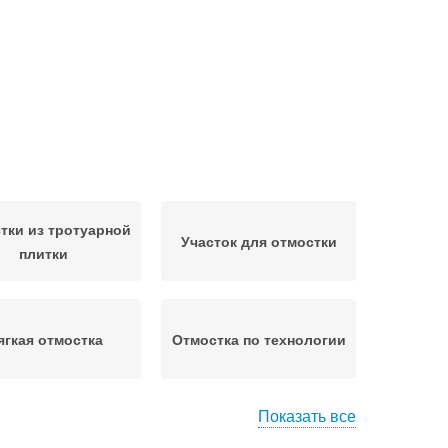
тки из тротуарной
Участок для отмостки
плитки
ягкая отмостка
Отмостка по технологии
Показать все
жетная отмостка
Г-образная отмостка