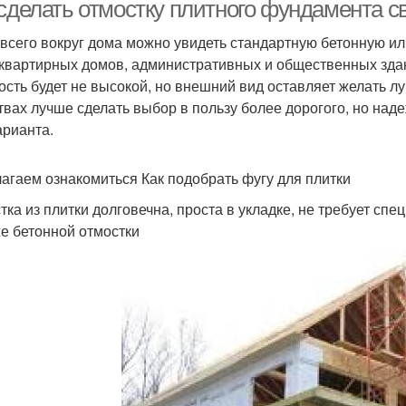
 сделать отмостку плитного фундамента 
всего вокруг дома можно увидеть стандартную бетонную ил
квартирных домов, административных и общественных здан
Обычная отмостка
Скрытая отмостка
Подло
ость будет не высокой, но внешний вид оставляет желать лу
твах лучше сделать выбор в пользу более дорогого, но на
арианта.
остка из тротуарной
Отмостка с утеплителем
Треб
агаем ознакомиться Как подобрать фугу для плитки
плитки
тка из плитки долговечна, проста в укладке, не требует сп
е бетонной отмостки
временная отмостка
Простая отмостка
Б
етон для отмостки