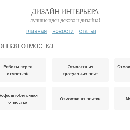
ДИЗАЙН ИНТЕРЬЕРА
лучшие идеи декора и дизайна!
главная
новости
статьи
онная отмостка
Работы перед
Отмостки из
Отмос
отмосткой
тротуарных плит
Асфальтобетонная
Отмостка из плитки
М
отмостка
Отмостки от земли
Герметичная отмостка
Бюд