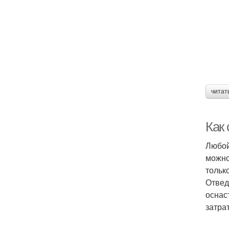
читат
Как
Любой
можно
тольк
Отвед
оснас
затра