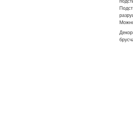
подст
Подст
разру
Можно
Декор
брусч