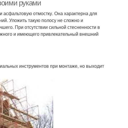
своими руками
и асфальтовую отмостку. Она характерна для
ий. Уложить такую полосу не сложно и
жка под отмостку
Отмостка с пеноплексом
чшего. При отсутствии сильной стесненности в
дежного и имеющего привлекательный внешний
ования к отмостке
Требования к отмосткам
ециальных инструментов при монтаже, но выходит
етонная смесь
Отмостка из бетона