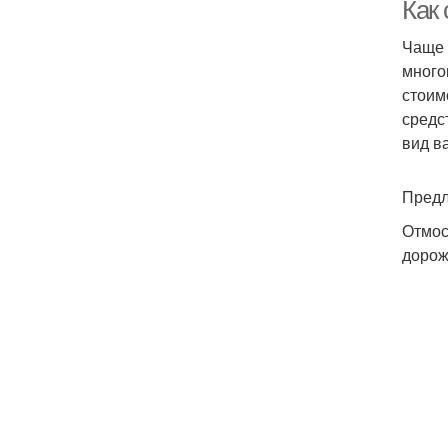
Как
Чаще 
много
стоим
средс
вид в
Отм
Предл
Отмос
дорож
Со
Б