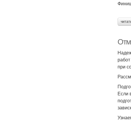
Финиш
читат
Отм
Надеж
работ
при с
Рассм
Подго
Если 
подго
завис
Узнае