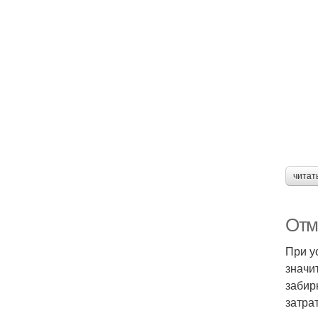
читат
Отм
При у
значи
забир
затра