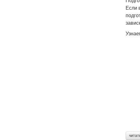
Подго
Если 
подго
завис
Узнае
читат