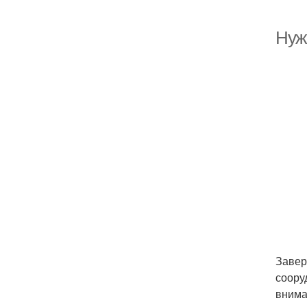
Нуж
Завер
соору
внима