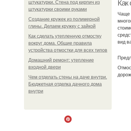
Как
штукатурки. Стена под кирпич из
штукатурки своими руками
Чаще 
Создание кружек из полимерной
много
глины. Делаем кружку с зайкой
стоим
средс
Как сделать утепленную отмостку
вид в
вокруг дома. Общие правила
устройства отмостки для всех типов
Предл
Домашний ремонт: утепление
Отмос
входной двери
дорож
Чем отделать стены на даче внутри.
Бюджетная отделка дачного дома
внутри