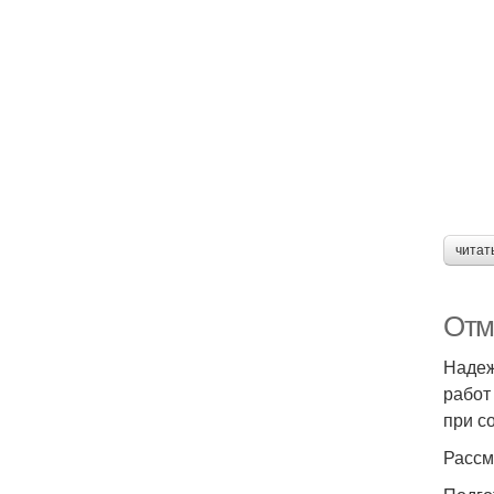
читат
Отм
Надеж
работ
при с
Рассм