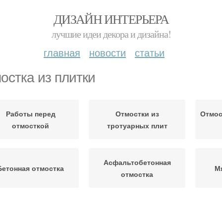
ДИЗАЙН ИНТЕРЬЕРА
лучшие идеи декора и дизайна!
главная
новости
статьи
остка из плитки
Работы перед
Отмостки из
Отмос
отмосткой
тротуарных плит
Асфальтобетонная
Бетонная отмостка
М
отмостка
Отмостки от земли