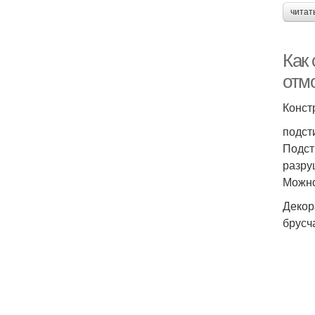
читат
Как
отмо
Конст
подст
Подст
разру
Можно
Декор
брусч