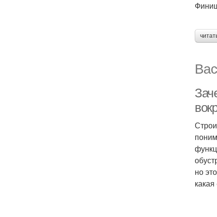
Финиш
читат
Вас
Зач
вок
Строи
поним
функц
обуст
но эт
какая