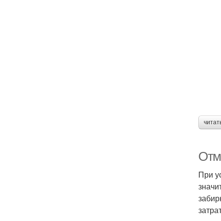
читат
Отм
При у
значи
забир
затра