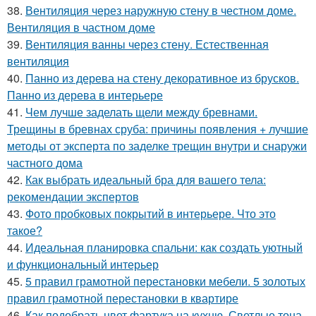
38.
Вентиляция через наружную стену в честном доме.
Вентиляция в частном доме
39.
Вентиляция ванны через стену. Естественная
вентиляция
40.
Панно из дерева на стену декоративное из брусков.
Панно из дерева в интерьере
41.
Чем лучше заделать щели между бревнами.
Трещины в бревнах сруба: причины появления + лучшие
методы от эксперта по заделке трещин внутри и снаружи
частного дома
42.
Как выбрать идеальный бра для вашего тела:
рекомендации экспертов
43.
Фото пробковых покрытий в интерьере. Что это
такое?
44.
Идеальная планировка спальни: как создать уютный
и функциональный интерьер
45.
5 правил грамотной перестановки мебели. 5 золотых
правил грамотной перестановки в квартире
46.
Как подобрать цвет фартука на кухню. Светлые тона