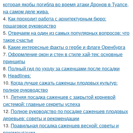
которая якобы погибла во время атаки Дронов в Туапсе,
на самом деле жива.
4.
Как проходит работа с архитектурным бюро:
пошаговое руководство
5.
Отвечаем на один из самых популярных вопросов: что
такое счастье
6.
Какие интересные факты о гербе и флаге Оренбурга
7.
Оформление окон и стен в стиле хай-тек: основные
принципы
8.
Полный гид по уходу за саженцами после посадки
9.
Headlines:
10.
Когда лучше сажать саженцы плодовых культур:
полное руководство
11.
Летняя посадка саженцев с закрытой корневой
системой: главные секреты успеха
12.
Полное руководство по посадке саженцев плодовых
деревьев: советы и рекомендации
13.
Правильная посадка саженцев весной: советы и
рекомендации