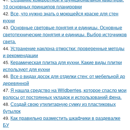
10 основных принципов планировки
42.
Все, что нужно знать о моющейся краске для стен
кухни
43.
Основные световые понятия и единицы. Основные
светотехнические понятия и единицы. Выбор источников
света.
44.
Устранение наклона отмостки: проверенные методы
и рекомендации
45.
Керамическая плитка для кухни. Какие виды плитки
используют для кухни
46.
Все о видах досок для отделки стен: от мебельной до
деревянной
47.
Я нашла средство на Wildberries, которое спасло мои
волосы от постоянных укладок и использований фена.
48.
Создай свою утилитарную сумку из пластиковых
бутылок
49.
Как правильно разместить шкафчики в раздевалке
БУ