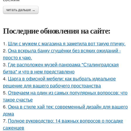
читать дальше →
Последние обновления на сайте:
1.
Шли с мужем с магазина я заметила вот такую птичку.
2.
Она вскрыла банку сгущёнки без всяких ожиданий -
просто к чаю.
3.
Где расположен музей-панорама "Сталинградская
битва" и что в нем представлено
4.
Царга в офисной мебели: как выбрать идеальное
решение для вашего рабочего пространства
5.
Отвечаем на один из самых популярных вопросов: что
такое счастье
6.
Окна в стиле хай тек: современный дизайн для вашего
дома
7.
Полное руководство: 14 важных вопросов о посадке
саженцев