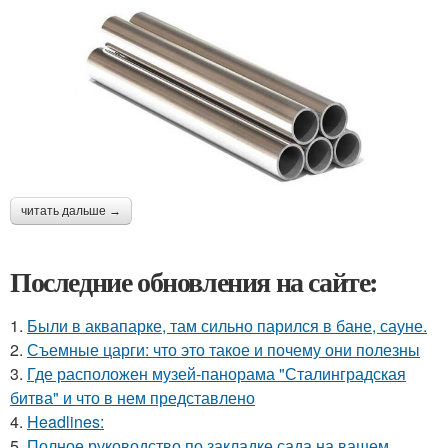
читать дальше →
Последние обновления на сайте:
1.
Были в аквапарке, там сильно парился в бане, сауне.
2.
Съемные царги: что это такое и почему они полезны
3.
Где расположен музей-панорама "Сталинградская
битва" и что в нем представлено
4.
Headlines:
5.
Полное руководство по закладке сада на вашем