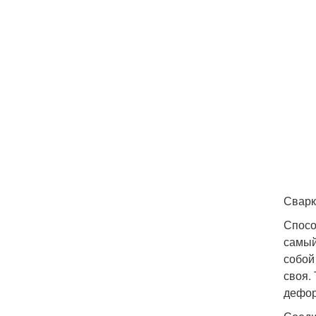
Сварк
Спосо
самый
собой
своя.
дефор