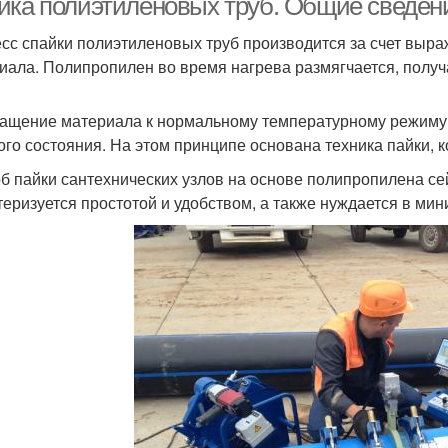
йка полиэтиленовых труб. Общие сведен
сс спайки полиэтиленовых труб производится за счет выр
иала. Полипропилен во время нагрева размягчается, получ
ащение материала к нормальному температурному режиму 
ого состояния. На этом принципе основана техника пайки, 
б пайки сантехнических узлов на основе полипропилена се
теризуется простотой и удобством, а также нуждается в ми