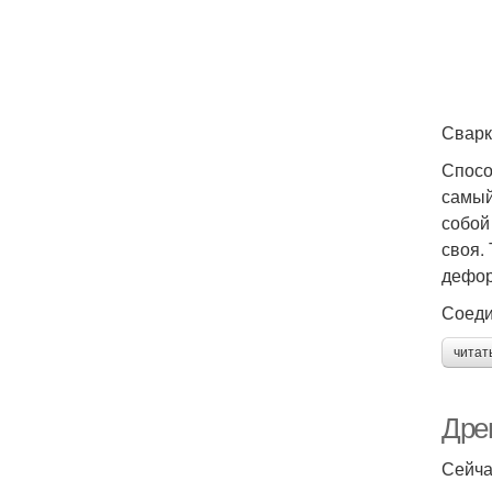
Сварк
Спосо
самый
собой
своя.
дефор
Соеди
читат
Дре
Сейча