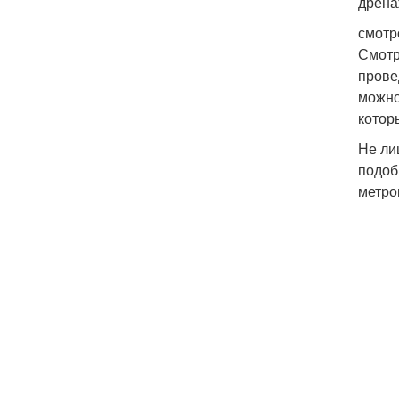
дрена
смотр
Смотр
прове
можно
котор
Не ли
подоб
метро