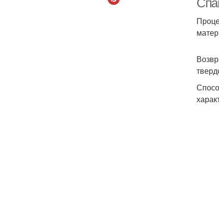
Спа
Проце
матер
Возвр
тверд
Спосо
харак