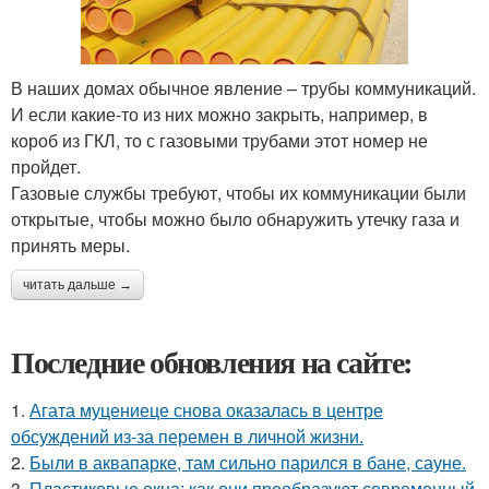
В наших домах обычное явление – трубы коммуникаций.
И если какие-то из них можно закрыть, например, в
короб из ГКЛ, то с газовыми трубами этот номер не
пройдет.
Газовые службы требуют, чтобы их коммуникации были
открытые, чтобы можно было обнаружить утечку газа и
принять меры.
читать дальше →
Последние обновления на сайте:
1.
Агата муцениеце снова оказалась в центре
обсуждений из-за перемен в личной жизни.
2.
Были в аквапарке, там сильно парился в бане, сауне.
3.
Пластиковые окна: как они преобразуют современный