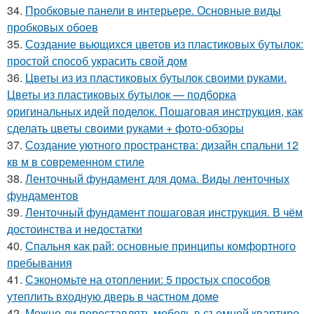
34.
Пробковые панели в интерьере. Основные виды
пробковых обоев
35.
Создание вьющихся цветов из пластиковых бутылок:
простой способ украсить свой дом
36.
Цветы из из пластиковых бутылок своими руками.
Цветы из пластиковых бутылок — подборка
оригинальных идей поделок. Пошаговая инструкция, как
сделать цветы своими руками + фото-обзоры
37.
Создание уютного пространства: дизайн спальни 12
кв м в современном стиле
38.
Ленточный фундамент для дома. Виды ленточных
фундаментов
39.
Ленточный фундамент пошаговая инструкция. В чём
достоинства и недостатки
40.
Спальня как рай: основные принципы комфортного
пребывания
41.
Сэкономьте на отоплении: 5 простых способов
утеплить входную дверь в частном доме
42.
Можно ли переставлять мебель в съемной квартире.