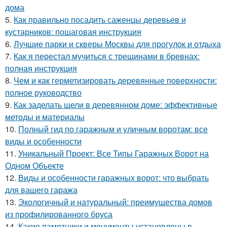
дома
5.
Как правильно посадить саженцы деревьев и
кустарников: пошаговая инструкция
6.
Лучшие парки и скверы Москвы для прогулок и отдыха
7.
Как я перестал мучиться с трещинами в бревнах:
полная инструкция
8.
Чем и как герметизировать деревянные поверхности:
полное руководство
9.
Как заделать щели в деревянном доме: эффективные
методы и материалы
10.
Полный гид по гаражным и уличным воротам: все
виды и особенности
11.
Уникальный Проект: Все Типы Гаражных Ворот на
Одном Объекте
12.
Виды и особенности гаражных ворот: что выбрать
для вашего гаража
13.
Экологичный и натуральный: преимущества домов
из профилированного бруса
14.
Какие памятники и монументы установлены в