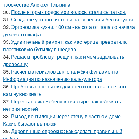
творчестве Алексея Глызина
30.
После вторых родов мои волосы стали сыпаться.
31.
Создание уютного интерьера: зеленая и белая кухня
32.
Эргономика кухни. 100 см - высота от пола до начала
духового шкафа.
33.
Удивительный ремонт: как мастерица превратила
пластиковую бутылку в шедевр
34.
Решаем проблему трещин: как и чем заделывать
древесину
35.
Расчет материалов для опалубки фундамента.
Информация по назначению калькулятора
36.
Пробковые покрытия для стен и потолка: всё, что
вам нужно знать
37.
Перестановка мебели в квартире: как избежать
неприятностей
38.
Вывод вентиляции через стену в частном доме.
Какие бывают вытяжки
39.
Деревянные евроокна: как сделать правильный
выбор